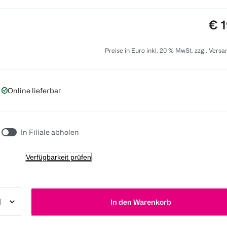
Pre
€ 1
Preise in Euro inkl. 20 % MwSt. zzgl. Vers
Online lieferbar
In Filiale abholen
Verfügbarkeit prüfen
In den Warenkorb