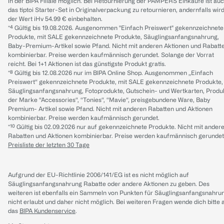
in der BIPA Filiale möglich. Bei Retournierung der PAMPERS Einkäufe ist au
das tiptoi Starter-Set in Originalverpackung zu retournieren, andernfalls wir
der Wert iHv 54.99 € einbehalten.
*⁴ Gültig bis 19.08.2026. Ausgenommen "Einfach Preiswert" gekennzeichnete
Produkte, mit SALE gekennzeichnete Produkte, Säuglingsanfangsnahrung,
Baby-Premium-Artikel sowie Pfand. Nicht mit anderen Aktionen und Rabatt
kombinierbar. Preise werden kaufmännisch gerundet. Solange der Vorrat
reicht. Bei 1+1 Aktionen ist das günstigste Produkt gratis.
*⁸ Gültig bis 12.08.2026 nur im BIPA Online Shop. Ausgenommen „Einfach
Preiswert“ gekennzeichnete Produkte, mit SALE gekennzeichnete Produkte,
Säuglingsanfangsnahrung, Fotoprodukte, Gutschein- und Wertkarten, Produ
der Marke “Accessories“, “Tonies“, “Mavie“, preisgebundene Ware, Baby
Premium- Artikel sowie Pfand. Nicht mit anderen Rabatten und Aktionen
kombinierbar. Preise werden kaufmännisch gerundet.
*¹⁰ Gültig bis 02.09.2026 nur auf gekennzeichnete Produkte. Nicht mit ander
Rabatten und Aktionen kombinierbar. Preise werden kaufmännisch gerundet
Preisliste der letzten 30 Tage
Aufgrund der EU-Richtlinie 2006/141/EG ist es nicht möglich auf
Säuglingsanfangsnahrung Rabatte oder andere Aktionen zu geben. Des
weiteren ist ebenfalls ein Sammeln von Punkten für Säuglingsanfangsnahru
nicht erlaubt und daher nicht möglich.
Bei weiteren Fragen wende dich bitte 
das
BIPA Kundenservice
.