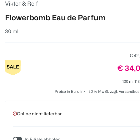
Viktor & Rolf
Flowerbomb Eau de Parfum
30 ml
Alter
€ 42
Preis:
€ 34,
100 ml 113
Preise in Euro inkl. 20 % MwSt. zzgl. Versandkos
Online nicht lieferbar
In Filiale abholen