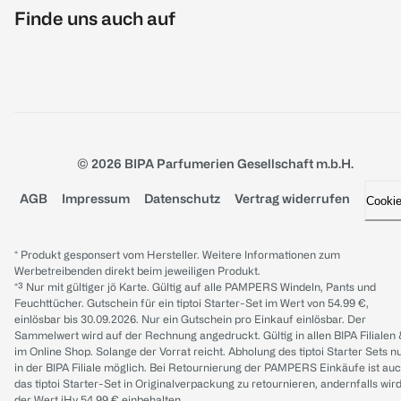
Finde uns auch auf
© 2026 BIPA Parfumerien Gesellschaft m.b.H.
AGB
Impressum
Datenschutz
Vertrag widerrufen
Cooki
* Produkt gesponsert vom Hersteller. Weitere Informationen zum
Werbetreibenden direkt beim jeweiligen Produkt.
*³ Nur mit gültiger jö Karte. Gültig auf alle PAMPERS Windeln, Pants und
Feuchttücher. Gutschein für ein tiptoi Starter-Set im Wert von 54.99 €,
einlösbar bis 30.09.2026. Nur ein Gutschein pro Einkauf einlösbar. Der
Sammelwert wird auf der Rechnung angedruckt. Gültig in allen BIPA Filialen
im Online Shop. Solange der Vorrat reicht. Abholung des tiptoi Starter Sets n
in der BIPA Filiale möglich. Bei Retournierung der PAMPERS Einkäufe ist au
das tiptoi Starter-Set in Originalverpackung zu retournieren, andernfalls wir
der Wert iHv 54.99 € einbehalten.