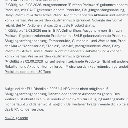
*⁴ Gültig bis 19.08.2026. Ausgenommen "Einfach Preiswert" gekennzeichnete
Produkte, mit SALE gekennzeichnete Produkte, Säuglingsanfangsnahrung,
Baby-Premium-Artikel sowie Pfand. Nicht mit anderen Aktionen und Rabatt
kombinierbar. Preise werden kaufmännisch gerundet. Solange der Vorrat
reicht. Bei 1+1 Aktionen ist das günstigste Produkt gratis.
*⁸ Gültig bis 12.08.2026 nur im BIPA Online Shop. Ausgenommen „Einfach
Preiswert“ gekennzeichnete Produkte, mit SALE gekennzeichnete Produkte,
Säuglingsanfangsnahrung, Fotoprodukte, Gutschein- und Wertkarten, Produ
der Marke “Accessories“, “Tonies“, “Mavie“, preisgebundene Ware, Baby
Premium- Artikel sowie Pfand. Nicht mit anderen Rabatten und Aktionen
kombinierbar. Preise werden kaufmännisch gerundet.
*¹⁰ Gültig bis 02.09.2026 nur auf gekennzeichnete Produkte. Nicht mit ander
Rabatten und Aktionen kombinierbar. Preise werden kaufmännisch gerundet
Preisliste der letzten 30 Tage
Aufgrund der EU-Richtlinie 2006/141/EG ist es nicht möglich auf
Säuglingsanfangsnahrung Rabatte oder andere Aktionen zu geben. Des
weiteren ist ebenfalls ein Sammeln von Punkten für Säuglingsanfangsnahru
nicht erlaubt und daher nicht möglich.
Bei weiteren Fragen wende dich bitte 
das
BIPA Kundenservice
.
MwSt. gesenkt