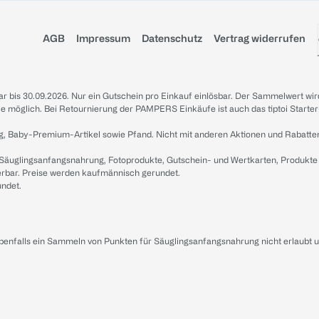
AGB
Impressum
Datenschutz
Vertrag widerrufen
sbar bis 30.09.2026. Nur ein Gutschein pro Einkauf einlösbar. Der Sammelwert wir
iale möglich. Bei Retournierung der PAMPERS Einkäufe ist auch das tiptoi Starter
g, Baby-Premium-Artikel sowie Pfand. Nicht mit anderen Aktionen und Rabatte
 Säuglingsanfangsnahrung, Fotoprodukte, Gutschein- und Wertkarten, Produkte
erbar. Preise werden kaufmännisch gerundet.
undet.
ebenfalls ein Sammeln von Punkten für Säuglingsanfangsnahrung nicht erlaubt 