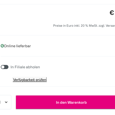
Pr
€
Preise in Euro inkl. 20 % MwSt. zzgl. Vers
Online lieferbar
In Filiale abholen
Verfügbarkeit prüfen
In den Warenkorb