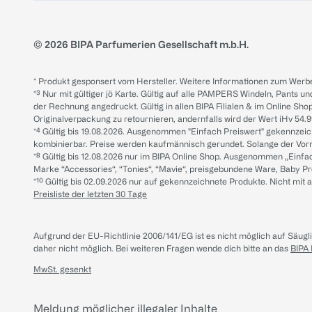
© 2026 BIPA Parfumerien Gesellschaft m.b.H.
* Produkt gesponsert vom Hersteller. Weitere Informationen zum Werbe
*³ Nur mit gültiger jö Karte. Gültig auf alle PAMPERS Windeln, Pants un
der Rechnung angedruckt. Gültig in allen BIPA Filialen & im Online Shop
Originalverpackung zu retournieren, andernfalls wird der Wert iHv 54.9
*⁴ Gültig bis 19.08.2026. Ausgenommen "Einfach Preiswert" gekennze
kombinierbar. Preise werden kaufmännisch gerundet. Solange der Vorrat 
*⁸ Gültig bis 12.08.2026 nur im BIPA Online Shop. Ausgenommen „Einf
Marke “Accessories“, “Tonies“, “Mavie“, preisgebundene Ware, Baby P
*¹⁰ Gültig bis 02.09.2026 nur auf gekennzeichnete Produkte. Nicht mi
Preisliste der letzten 30 Tage
Aufgrund der EU-Richtlinie 2006/141/EG ist es nicht möglich auf Säug
daher nicht möglich.
Bei weiteren Fragen wende dich bitte an das
BIPA
MwSt. gesenkt
Meldung möglicher illegaler Inhalte