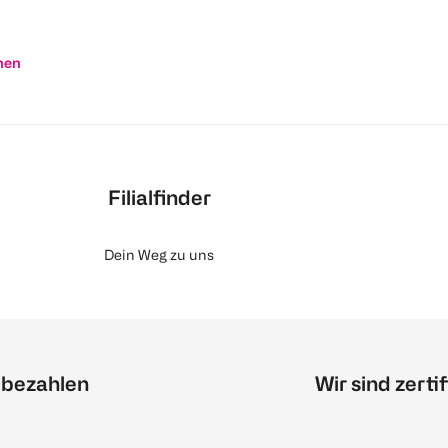
nen
Filialfinder
Dein Weg zu uns
 bezahlen
Wir sind zertif