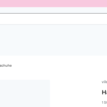
schuhe
vi
H
1 S