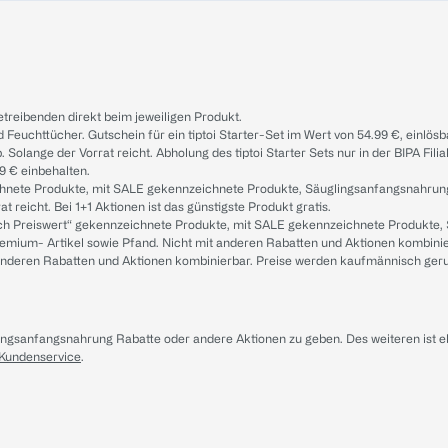
treibenden direkt beim jeweiligen Produkt.
d Feuchttücher. Gutschein für ein tiptoi Starter-Set im Wert von 54.99 €, einlö
. Solange der Vorrat reicht. Abholung des tiptoi Starter Sets nur in der BIPA Fil
9 € einbehalten.
ichnete Produkte, mit SALE gekennzeichnete Produkte, Säuglingsanfangsnahrun
reicht. Bei 1+1 Aktionen ist das günstigste Produkt gratis.
ach Preiswert“ gekennzeichnete Produkte, mit SALE gekennzeichnete Produkte,
remium- Artikel sowie Pfand. Nicht mit anderen Rabatten und Aktionen kombini
t anderen Rabatten und Aktionen kombinierbar. Preise werden kaufmännisch ger
lingsanfangsnahrung Rabatte oder andere Aktionen zu geben. Des weiteren ist 
 Kundenservice
.