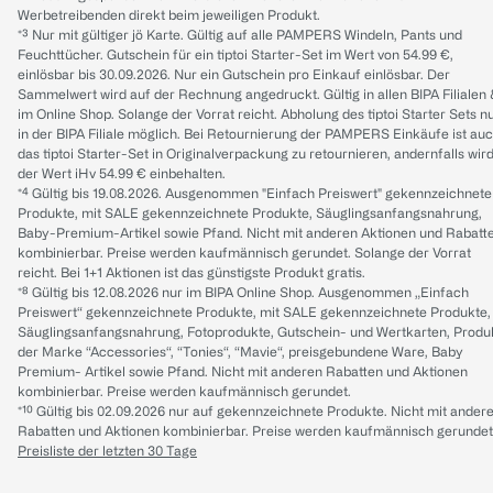
Werbetreibenden direkt beim jeweiligen Produkt.
*³ Nur mit gültiger jö Karte. Gültig auf alle PAMPERS Windeln, Pants und
Feuchttücher. Gutschein für ein tiptoi Starter-Set im Wert von 54.99 €,
einlösbar bis 30.09.2026. Nur ein Gutschein pro Einkauf einlösbar. Der
Sammelwert wird auf der Rechnung angedruckt. Gültig in allen BIPA Filialen
im Online Shop. Solange der Vorrat reicht. Abholung des tiptoi Starter Sets n
in der BIPA Filiale möglich. Bei Retournierung der PAMPERS Einkäufe ist au
das tiptoi Starter-Set in Originalverpackung zu retournieren, andernfalls wir
der Wert iHv 54.99 € einbehalten.
*⁴ Gültig bis 19.08.2026. Ausgenommen "Einfach Preiswert" gekennzeichnete
Produkte, mit SALE gekennzeichnete Produkte, Säuglingsanfangsnahrung,
Baby-Premium-Artikel sowie Pfand. Nicht mit anderen Aktionen und Rabatt
kombinierbar. Preise werden kaufmännisch gerundet. Solange der Vorrat
reicht. Bei 1+1 Aktionen ist das günstigste Produkt gratis.
*⁸ Gültig bis 12.08.2026 nur im BIPA Online Shop. Ausgenommen „Einfach
Preiswert“ gekennzeichnete Produkte, mit SALE gekennzeichnete Produkte,
Säuglingsanfangsnahrung, Fotoprodukte, Gutschein- und Wertkarten, Produ
der Marke “Accessories“, “Tonies“, “Mavie“, preisgebundene Ware, Baby
Premium- Artikel sowie Pfand. Nicht mit anderen Rabatten und Aktionen
kombinierbar. Preise werden kaufmännisch gerundet.
*¹⁰ Gültig bis 02.09.2026 nur auf gekennzeichnete Produkte. Nicht mit ander
Rabatten und Aktionen kombinierbar. Preise werden kaufmännisch gerundet
Preisliste der letzten 30 Tage