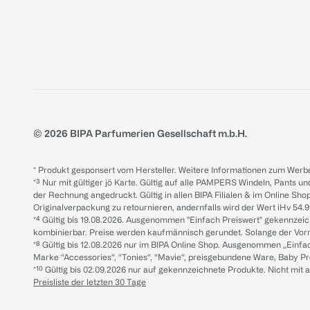
© 2026 BIPA Parfumerien Gesellschaft m.b.H.
* Produkt gesponsert vom Hersteller. Weitere Informationen zum Werbe
*³ Nur mit gültiger jö Karte. Gültig auf alle PAMPERS Windeln, Pants un
der Rechnung angedruckt. Gültig in allen BIPA Filialen & im Online Shop
Originalverpackung zu retournieren, andernfalls wird der Wert iHv 54.9
*⁴ Gültig bis 19.08.2026. Ausgenommen "Einfach Preiswert" gekennze
kombinierbar. Preise werden kaufmännisch gerundet. Solange der Vorrat 
*⁸ Gültig bis 12.08.2026 nur im BIPA Online Shop. Ausgenommen „Einf
Marke “Accessories“, “Tonies“, “Mavie“, preisgebundene Ware, Baby P
*¹⁰ Gültig bis 02.09.2026 nur auf gekennzeichnete Produkte. Nicht mi
Preisliste der letzten 30 Tage