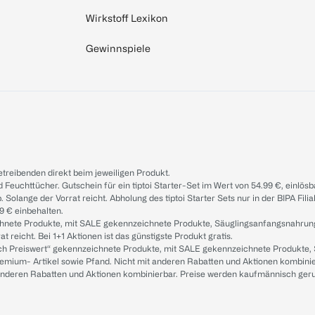
Wirkstoff Lexikon
Gewinnspiele
treibenden direkt beim jeweiligen Produkt.
d Feuchttücher. Gutschein für ein tiptoi Starter-Set im Wert von 54.99 €, einlö
. Solange der Vorrat reicht. Abholung des tiptoi Starter Sets nur in der BIPA Fil
9 € einbehalten.
ichnete Produkte, mit SALE gekennzeichnete Produkte, Säuglingsanfangsnahrun
reicht. Bei 1+1 Aktionen ist das günstigste Produkt gratis.
ach Preiswert“ gekennzeichnete Produkte, mit SALE gekennzeichnete Produkte,
remium- Artikel sowie Pfand. Nicht mit anderen Rabatten und Aktionen kombini
t anderen Rabatten und Aktionen kombinierbar. Preise werden kaufmännisch ger