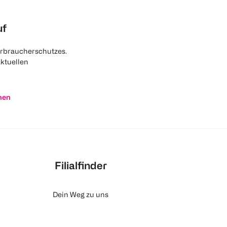
uf
rbraucherschutzes.
aktuellen
nen
Filialfinder
Dein Weg zu uns