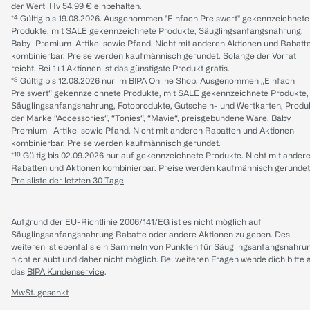
der Wert iHv 54.99 € einbehalten.
*⁴ Gültig bis 19.08.2026. Ausgenommen "Einfach Preiswert" gekennzeichnete
Produkte, mit SALE gekennzeichnete Produkte, Säuglingsanfangsnahrung,
Baby-Premium-Artikel sowie Pfand. Nicht mit anderen Aktionen und Rabatt
kombinierbar. Preise werden kaufmännisch gerundet. Solange der Vorrat
reicht. Bei 1+1 Aktionen ist das günstigste Produkt gratis.
*⁸ Gültig bis 12.08.2026 nur im BIPA Online Shop. Ausgenommen „Einfach
Preiswert“ gekennzeichnete Produkte, mit SALE gekennzeichnete Produkte,
Säuglingsanfangsnahrung, Fotoprodukte, Gutschein- und Wertkarten, Produ
der Marke “Accessories“, “Tonies“, “Mavie“, preisgebundene Ware, Baby
Premium- Artikel sowie Pfand. Nicht mit anderen Rabatten und Aktionen
kombinierbar. Preise werden kaufmännisch gerundet.
*¹⁰ Gültig bis 02.09.2026 nur auf gekennzeichnete Produkte. Nicht mit ander
Rabatten und Aktionen kombinierbar. Preise werden kaufmännisch gerundet
Preisliste der letzten 30 Tage
Aufgrund der EU-Richtlinie 2006/141/EG ist es nicht möglich auf
Säuglingsanfangsnahrung Rabatte oder andere Aktionen zu geben. Des
weiteren ist ebenfalls ein Sammeln von Punkten für Säuglingsanfangsnahru
nicht erlaubt und daher nicht möglich.
Bei weiteren Fragen wende dich bitte 
das
BIPA Kundenservice
.
MwSt. gesenkt