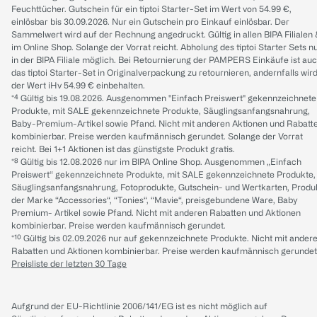
Feuchttücher. Gutschein für ein tiptoi Starter-Set im Wert von 54.99 €,
einlösbar bis 30.09.2026. Nur ein Gutschein pro Einkauf einlösbar. Der
Sammelwert wird auf der Rechnung angedruckt. Gültig in allen BIPA Filialen
im Online Shop. Solange der Vorrat reicht. Abholung des tiptoi Starter Sets n
in der BIPA Filiale möglich. Bei Retournierung der PAMPERS Einkäufe ist au
das tiptoi Starter-Set in Originalverpackung zu retournieren, andernfalls wir
der Wert iHv 54.99 € einbehalten.
*⁴ Gültig bis 19.08.2026. Ausgenommen "Einfach Preiswert" gekennzeichnete
Produkte, mit SALE gekennzeichnete Produkte, Säuglingsanfangsnahrung,
Baby-Premium-Artikel sowie Pfand. Nicht mit anderen Aktionen und Rabatt
kombinierbar. Preise werden kaufmännisch gerundet. Solange der Vorrat
reicht. Bei 1+1 Aktionen ist das günstigste Produkt gratis.
*⁸ Gültig bis 12.08.2026 nur im BIPA Online Shop. Ausgenommen „Einfach
Preiswert“ gekennzeichnete Produkte, mit SALE gekennzeichnete Produkte,
Säuglingsanfangsnahrung, Fotoprodukte, Gutschein- und Wertkarten, Produ
der Marke “Accessories“, “Tonies“, “Mavie“, preisgebundene Ware, Baby
Premium- Artikel sowie Pfand. Nicht mit anderen Rabatten und Aktionen
kombinierbar. Preise werden kaufmännisch gerundet.
*¹⁰ Gültig bis 02.09.2026 nur auf gekennzeichnete Produkte. Nicht mit ander
Rabatten und Aktionen kombinierbar. Preise werden kaufmännisch gerundet
Preisliste der letzten 30 Tage
Aufgrund der EU-Richtlinie 2006/141/EG ist es nicht möglich auf