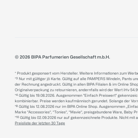
© 2026 BIPA Parfumerien Gesellschaft m.b.H.
* Produkt gesponsert vom Hersteller. Weitere Informationen zum Werbe
*³ Nur mit gültiger jö Karte. Gültig auf alle PAMPERS Windeln, Pants un
der Rechnung angedruckt. Gültig in allen BIPA Filialen & im Online Shop
Originalverpackung zu retournieren, andernfalls wird der Wert iHv 54.9
*⁴ Gültig bis 19.08.2026. Ausgenommen "Einfach Preiswert" gekennze
kombinierbar. Preise werden kaufmännisch gerundet. Solange der Vorrat 
*⁸ Gültig bis 12.08.2026 nur im BIPA Online Shop. Ausgenommen „Einf
Marke “Accessories“, “Tonies“, “Mavie“, preisgebundene Ware, Baby P
*¹⁰ Gültig bis 02.09.2026 nur auf gekennzeichnete Produkte. Nicht mi
Preisliste der letzten 30 Tage