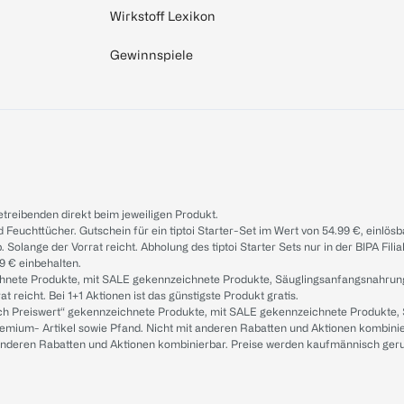
Wirkstoff Lexikon
Gewinnspiele
treibenden direkt beim jeweiligen Produkt.
d Feuchttücher. Gutschein für ein tiptoi Starter-Set im Wert von 54.99 €, einlö
. Solange der Vorrat reicht. Abholung des tiptoi Starter Sets nur in der BIPA Fil
9 € einbehalten.
ichnete Produkte, mit SALE gekennzeichnete Produkte, Säuglingsanfangsnahrun
reicht. Bei 1+1 Aktionen ist das günstigste Produkt gratis.
ach Preiswert“ gekennzeichnete Produkte, mit SALE gekennzeichnete Produkte,
remium- Artikel sowie Pfand. Nicht mit anderen Rabatten und Aktionen kombini
t anderen Rabatten und Aktionen kombinierbar. Preise werden kaufmännisch ger