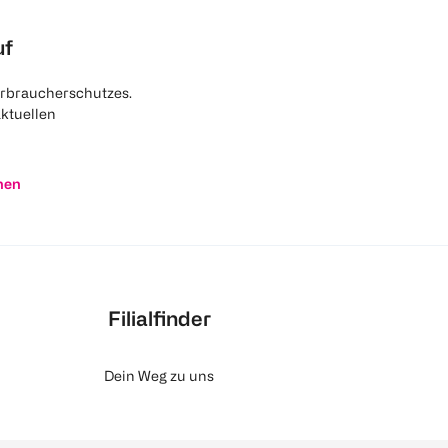
uf
rbraucherschutzes.
aktuellen
nen
Filialfinder
Dein Weg zu uns