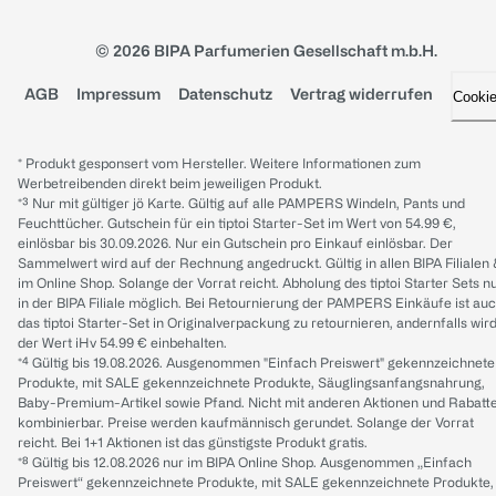
© 2026 BIPA Parfumerien Gesellschaft m.b.H.
AGB
Impressum
Datenschutz
Vertrag widerrufen
Cooki
* Produkt gesponsert vom Hersteller. Weitere Informationen zum
Werbetreibenden direkt beim jeweiligen Produkt.
*³ Nur mit gültiger jö Karte. Gültig auf alle PAMPERS Windeln, Pants und
Feuchttücher. Gutschein für ein tiptoi Starter-Set im Wert von 54.99 €,
einlösbar bis 30.09.2026. Nur ein Gutschein pro Einkauf einlösbar. Der
Sammelwert wird auf der Rechnung angedruckt. Gültig in allen BIPA Filialen
im Online Shop. Solange der Vorrat reicht. Abholung des tiptoi Starter Sets n
in der BIPA Filiale möglich. Bei Retournierung der PAMPERS Einkäufe ist au
das tiptoi Starter-Set in Originalverpackung zu retournieren, andernfalls wir
der Wert iHv 54.99 € einbehalten.
*⁴ Gültig bis 19.08.2026. Ausgenommen "Einfach Preiswert" gekennzeichnete
Produkte, mit SALE gekennzeichnete Produkte, Säuglingsanfangsnahrung,
Baby-Premium-Artikel sowie Pfand. Nicht mit anderen Aktionen und Rabatt
kombinierbar. Preise werden kaufmännisch gerundet. Solange der Vorrat
reicht. Bei 1+1 Aktionen ist das günstigste Produkt gratis.
*⁸ Gültig bis 12.08.2026 nur im BIPA Online Shop. Ausgenommen „Einfach
Preiswert“ gekennzeichnete Produkte, mit SALE gekennzeichnete Produkte,