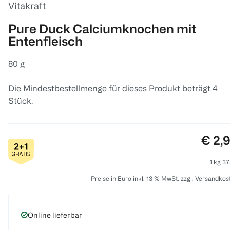
Vitakraft
Pure Duck Calciumknochen mit
Entenfleisch
80 g
Die Mindestbestellmenge für dieses Produkt beträgt 4
Stück.
Preis
€ 2,
1 kg 37
Preise in Euro inkl. 13 % MwSt. zzgl. Versandkos
Online lieferbar