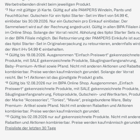
Werbetreibenden direkt beim jeweiligen Produkt.
*³ Nur mit gültiger jö Karte. Gültig auf alle PAMPERS Windeln, Pants und
Feuchttücher. Gutschein für ein tiptoi Starter-Set im Wert von 54.99 €,
einlösbar bis 30.09.2026. Nur ein Gutschein pro Einkauf einlösbar. Der
Sammelwert wird auf der Rechnung angedruckt. Gültig in allen BIPA Filialen
im Online Shop. Solange der Vorrat reicht. Abholung des tiptoi Starter Sets n
in der BIPA Filiale möglich. Bei Retournierung der PAMPERS Einkäufe ist au
das tiptoi Starter-Set in Originalverpackung zu retournieren, andernfalls wir
der Wert iHv 54.99 € einbehalten.
*⁴ Gültig bis 19.08.2026. Ausgenommen "Einfach Preiswert" gekennzeichnete
Produkte, mit SALE gekennzeichnete Produkte, Säuglingsanfangsnahrung,
Baby-Premium-Artikel sowie Pfand. Nicht mit anderen Aktionen und Rabatt
kombinierbar. Preise werden kaufmännisch gerundet. Solange der Vorrat
reicht. Bei 1+1 Aktionen ist das günstigste Produkt gratis.
*⁸ Gültig bis 12.08.2026 nur im BIPA Online Shop. Ausgenommen „Einfach
Preiswert“ gekennzeichnete Produkte, mit SALE gekennzeichnete Produkte,
Säuglingsanfangsnahrung, Fotoprodukte, Gutschein- und Wertkarten, Produ
der Marke “Accessories“, “Tonies“, “Mavie“, preisgebundene Ware, Baby
Premium- Artikel sowie Pfand. Nicht mit anderen Rabatten und Aktionen
kombinierbar. Preise werden kaufmännisch gerundet.
*¹⁰ Gültig bis 02.09.2026 nur auf gekennzeichnete Produkte. Nicht mit ander
Rabatten und Aktionen kombinierbar. Preise werden kaufmännisch gerundet
Preisliste der letzten 30 Tage