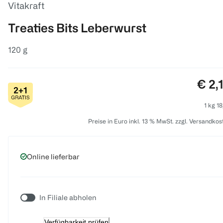
Vitakraft
Treaties Bits Leberwurst
120 g
Prei
€ 2,
1 kg 18
Preise in Euro inkl. 13 % MwSt. zzgl. Versandkos
Online lieferbar
In Filiale abholen
Verfügbarkeit prüfen