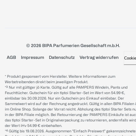
© 2026 BIPA Parfumerien Gesellschaft m.b.H.
AGB
Impressum
Datenschutz
Vertrag widerrufen
Cooki
* Produkt gesponsert vom Hersteller. Weitere Informationen zum
Werbetreibenden direkt beim jeweiligen Produkt.
*³ Nur mit gültiger jö Karte. Gültig auf alle PAMPERS Windeln, Pants und
Feuchttücher. Gutschein für ein tiptoi Starter-Set im Wert von 54.99 €,
einlösbar bis 30.09.2026. Nur ein Gutschein pro Einkauf einlösbar. Der
Sammelwert wird auf der Rechnung angedruckt. Gültig in allen BIPA Filialen
im Online Shop. Solange der Vorrat reicht. Abholung des tiptoi Starter Sets n
in der BIPA Filiale möglich. Bei Retournierung der PAMPERS Einkäufe ist au
das tiptoi Starter-Set in Originalverpackung zu retournieren, andernfalls wir
der Wert iHv 54.99 € einbehalten.
*⁴ Gültig bis 19.08.2026. Ausgenommen "Einfach Preiswert" gekennzeichnete