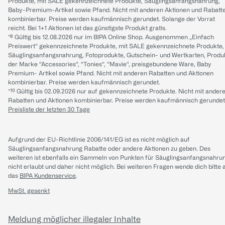
Produkte, mit SALE gekennzeichnete Produkte, Säuglingsanfangsnahrung,
Baby-Premium-Artikel sowie Pfand. Nicht mit anderen Aktionen und Rabatt
kombinierbar. Preise werden kaufmännisch gerundet. Solange der Vorrat
reicht. Bei 1+1 Aktionen ist das günstigste Produkt gratis.
*⁸ Gültig bis 12.08.2026 nur im BIPA Online Shop. Ausgenommen „Einfach
Preiswert“ gekennzeichnete Produkte, mit SALE gekennzeichnete Produkte,
Säuglingsanfangsnahrung, Fotoprodukte, Gutschein- und Wertkarten, Produ
der Marke “Accessories“, “Tonies“, “Mavie“, preisgebundene Ware, Baby
Premium- Artikel sowie Pfand. Nicht mit anderen Rabatten und Aktionen
kombinierbar. Preise werden kaufmännisch gerundet.
*¹⁰ Gültig bis 02.09.2026 nur auf gekennzeichnete Produkte. Nicht mit ander
Rabatten und Aktionen kombinierbar. Preise werden kaufmännisch gerundet
Preisliste der letzten 30 Tage
Aufgrund der EU-Richtlinie 2006/141/EG ist es nicht möglich auf
Säuglingsanfangsnahrung Rabatte oder andere Aktionen zu geben. Des
weiteren ist ebenfalls ein Sammeln von Punkten für Säuglingsanfangsnahru
nicht erlaubt und daher nicht möglich.
Bei weiteren Fragen wende dich bitte 
das
BIPA Kundenservice
.
MwSt. gesenkt
Meldung möglicher illegaler Inhalte