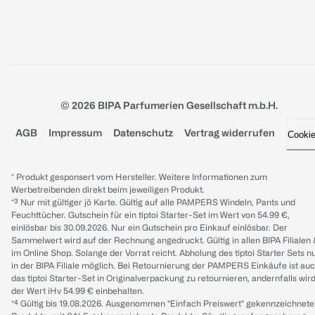
© 2026 BIPA Parfumerien Gesellschaft m.b.H.
AGB
Impressum
Datenschutz
Vertrag widerrufen
Cooki
* Produkt gesponsert vom Hersteller. Weitere Informationen zum
Werbetreibenden direkt beim jeweiligen Produkt.
*³ Nur mit gültiger jö Karte. Gültig auf alle PAMPERS Windeln, Pants und
Feuchttücher. Gutschein für ein tiptoi Starter-Set im Wert von 54.99 €,
einlösbar bis 30.09.2026. Nur ein Gutschein pro Einkauf einlösbar. Der
Sammelwert wird auf der Rechnung angedruckt. Gültig in allen BIPA Filialen
im Online Shop. Solange der Vorrat reicht. Abholung des tiptoi Starter Sets n
in der BIPA Filiale möglich. Bei Retournierung der PAMPERS Einkäufe ist au
das tiptoi Starter-Set in Originalverpackung zu retournieren, andernfalls wir
der Wert iHv 54.99 € einbehalten.
*⁴ Gültig bis 19.08.2026. Ausgenommen "Einfach Preiswert" gekennzeichnete