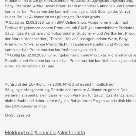
Produkte, mit SALE gekennzeichnete Produkte, Säuglingsanfangsnahrung,
Baby-Premium-Artikel sowie Pfand. Nicht mit anderen Aktionen und Rabatt
kombinierbar. Preise werden kaufmännisch gerundet. Solange der Vorrat
reicht. Bei 1+1 Aktionen ist das günstigste Produkt gratis.
*⁸ Gültig bis 12.08.2026 nur im BIPA Online Shop. Ausgenommen „Einfach
Preiswert“ gekennzeichnete Produkte, mit SALE gekennzeichnete Produkte,
Säuglingsanfangsnahrung, Fotoprodukte, Gutschein- und Wertkarten, Produ
der Marke “Accessories“, “Tonies“, “Mavie“, preisgebundene Ware, Baby
Premium- Artikel sowie Pfand. Nicht mit anderen Rabatten und Aktionen
kombinierbar. Preise werden kaufmännisch gerundet.
*¹⁰ Gültig bis 02.09.2026 nur auf gekennzeichnete Produkte. Nicht mit ander
Rabatten und Aktionen kombinierbar. Preise werden kaufmännisch gerundet
Preisliste der letzten 30 Tage
Aufgrund der EU-Richtlinie 2006/141/EG ist es nicht möglich auf
Säuglingsanfangsnahrung Rabatte oder andere Aktionen zu geben. Des
weiteren ist ebenfalls ein Sammeln von Punkten für Säuglingsanfangsnahru
nicht erlaubt und daher nicht möglich.
Bei weiteren Fragen wende dich bitte 
das
BIPA Kundenservice
.
MwSt. gesenkt
Meldung möglicher illegaler Inhalte