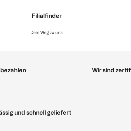
Filialfinder
Dein Weg zu uns
 bezahlen
Wir sind zertif
ässig und schnell geliefert