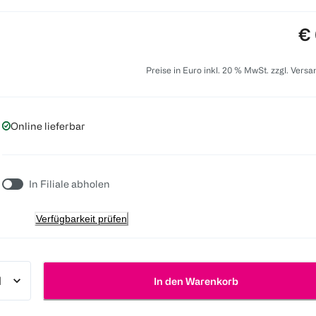
Pr
€ 
Preise in Euro inkl. 20 % MwSt. zzgl. Vers
Online lieferbar
In Filiale abholen
Verfügbarkeit prüfen
In den Warenkorb