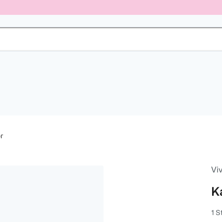
r
Vi
K
1 S