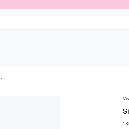
r
Vi
S
1 S