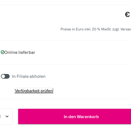
Pr
€
Preise in Euro inkl. 20 % MwSt. zzgl. Vers
Online lieferbar
In Filiale abholen
Verfügbarkeit prüfen
In den Warenkorb