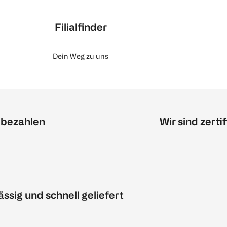
Filialfinder
Dein Weg zu uns
 bezahlen
Wir sind zertif
ässig und schnell geliefert