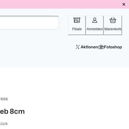
Filiale
Anmelden
Warenkorb
Aktionen
Fotoshop
vess
ieb 8cm
tück