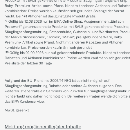
Produkte, mit SALE gekennzeichnete Produkte, Säuglingsanfangsnahrung,
Baby-Premium-Artikel sowie Pfand. Nicht mit anderen Aktionen und Rabatt
kombinierbar. Preise werden kaufmännisch gerundet. Solange der Vorrat
reicht. Bei 1+1 Aktionen ist das günstigste Produkt gratis.
*⁸ Gültig bis 12.08.2026 nur im BIPA Online Shop. Ausgenommen „Einfach
Preiswert“ gekennzeichnete Produkte, mit SALE gekennzeichnete Produkte,
Säuglingsanfangsnahrung, Fotoprodukte, Gutschein- und Wertkarten, Produ
der Marke “Accessories“, “Tonies“, “Mavie“, preisgebundene Ware, Baby
Premium- Artikel sowie Pfand. Nicht mit anderen Rabatten und Aktionen
kombinierbar. Preise werden kaufmännisch gerundet.
*¹⁰ Gültig bis 02.09.2026 nur auf gekennzeichnete Produkte. Nicht mit ander
Rabatten und Aktionen kombinierbar. Preise werden kaufmännisch gerundet
Preisliste der letzten 30 Tage
Aufgrund der EU-Richtlinie 2006/141/EG ist es nicht möglich auf
Säuglingsanfangsnahrung Rabatte oder andere Aktionen zu geben. Des
weiteren ist ebenfalls ein Sammeln von Punkten für Säuglingsanfangsnahru
nicht erlaubt und daher nicht möglich.
Bei weiteren Fragen wende dich bitte 
das
BIPA Kundenservice
.
MwSt. gesenkt
Meldung möglicher illegaler Inhalte