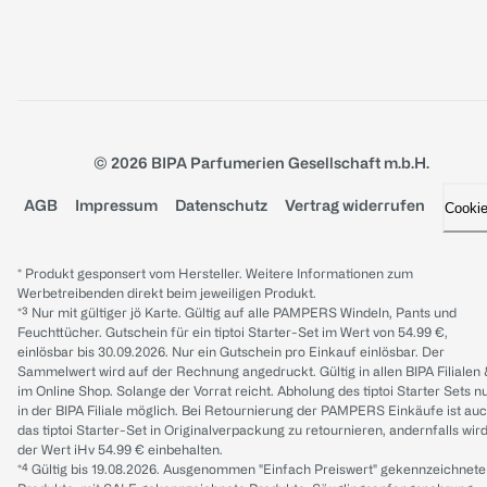
© 2026 BIPA Parfumerien Gesellschaft m.b.H.
AGB
Impressum
Datenschutz
Vertrag widerrufen
Cooki
* Produkt gesponsert vom Hersteller. Weitere Informationen zum
Werbetreibenden direkt beim jeweiligen Produkt.
*³ Nur mit gültiger jö Karte. Gültig auf alle PAMPERS Windeln, Pants und
Feuchttücher. Gutschein für ein tiptoi Starter-Set im Wert von 54.99 €,
einlösbar bis 30.09.2026. Nur ein Gutschein pro Einkauf einlösbar. Der
Sammelwert wird auf der Rechnung angedruckt. Gültig in allen BIPA Filialen
im Online Shop. Solange der Vorrat reicht. Abholung des tiptoi Starter Sets n
in der BIPA Filiale möglich. Bei Retournierung der PAMPERS Einkäufe ist au
das tiptoi Starter-Set in Originalverpackung zu retournieren, andernfalls wir
der Wert iHv 54.99 € einbehalten.
*⁴ Gültig bis 19.08.2026. Ausgenommen "Einfach Preiswert" gekennzeichnete