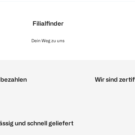
Filialfinder
Dein Weg zu uns
 bezahlen
Wir sind zertif
ässig und schnell geliefert