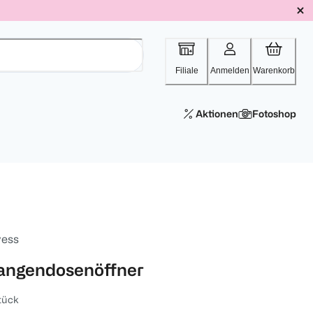
Filiale
Anmelden
Warenkorb
Aktionen
Fotoshop
vess
angendosenöffner
tück