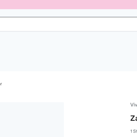
r
Vi
Z
1 S