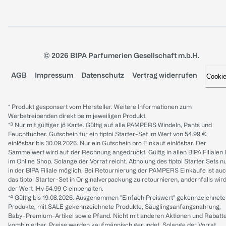
© 2026 BIPA Parfumerien Gesellschaft m.b.H.
AGB
Impressum
Datenschutz
Vertrag widerrufen
Cooki
* Produkt gesponsert vom Hersteller. Weitere Informationen zum
Werbetreibenden direkt beim jeweiligen Produkt.
*³ Nur mit gültiger jö Karte. Gültig auf alle PAMPERS Windeln, Pants und
Feuchttücher. Gutschein für ein tiptoi Starter-Set im Wert von 54.99 €,
einlösbar bis 30.09.2026. Nur ein Gutschein pro Einkauf einlösbar. Der
Sammelwert wird auf der Rechnung angedruckt. Gültig in allen BIPA Filialen
im Online Shop. Solange der Vorrat reicht. Abholung des tiptoi Starter Sets n
in der BIPA Filiale möglich. Bei Retournierung der PAMPERS Einkäufe ist au
das tiptoi Starter-Set in Originalverpackung zu retournieren, andernfalls wir
der Wert iHv 54.99 € einbehalten.
*⁴ Gültig bis 19.08.2026. Ausgenommen "Einfach Preiswert" gekennzeichnete
Produkte, mit SALE gekennzeichnete Produkte, Säuglingsanfangsnahrung,
Baby-Premium-Artikel sowie Pfand. Nicht mit anderen Aktionen und Rabatt
kombinierbar. Preise werden kaufmännisch gerundet. Solange der Vorrat