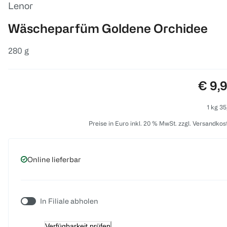
Lenor
Wäscheparfüm Goldene Orchidee
280 g
Preis
€ 9,
1 kg 35
Preise in Euro inkl. 20 % MwSt. zzgl. Versandkos
Online lieferbar
In Filiale abholen
Verfügbarkeit prüfen