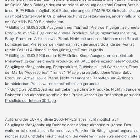
im Online Shop. Solange der Vorrat reicht. Abholung des tiptoi Starter Sets n
in der BIPA Filiale möglich. Bei Retournierung der PAMPERS Einkäufe ist au
das tiptoi Starter-Set in Originalverpackung zu retournieren, andernfalls wir
der Wert iHv 54.99 € einbehalten.
*⁴ Gültig bis 19.08.2026. Ausgenommen "Einfach Preiswert" gekennzeichnete
Produkte, mit SALE gekennzeichnete Produkte, Säuglingsanfangsnahrung,
Baby-Premium-Artikel sowie Pfand. Nicht mit anderen Aktionen und Rabatt
kombinierbar. Preise werden kaufmännisch gerundet. Solange der Vorrat
reicht. Bei 1+1 Aktionen ist das günstigste Produkt gratis.
*⁸ Gültig bis 12.08.2026 nur im BIPA Online Shop. Ausgenommen „Einfach
Preiswert“ gekennzeichnete Produkte, mit SALE gekennzeichnete Produkte,
Säuglingsanfangsnahrung, Fotoprodukte, Gutschein- und Wertkarten, Produ
der Marke “Accessories“, “Tonies“, “Mavie“, preisgebundene Ware, Baby
Premium- Artikel sowie Pfand. Nicht mit anderen Rabatten und Aktionen
kombinierbar. Preise werden kaufmännisch gerundet.
*¹⁰ Gültig bis 02.09.2026 nur auf gekennzeichnete Produkte. Nicht mit ander
Rabatten und Aktionen kombinierbar. Preise werden kaufmännisch gerundet
Preisliste der letzten 30 Tage
Aufgrund der EU-Richtlinie 2006/141/EG ist es nicht möglich auf
Säuglingsanfangsnahrung Rabatte oder andere Aktionen zu geben. Des
weiteren ist ebenfalls ein Sammeln von Punkten für Säuglingsanfangsnahru
nicht erlaubt und daher nicht möglich.
Bei weiteren Fragen wende dich bitte 