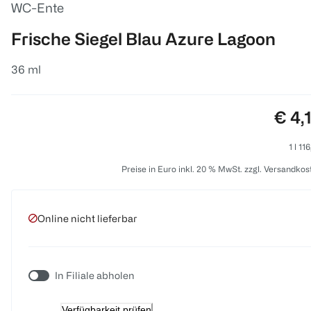
WC-Ente
Frische Siegel Blau Azure Lagoon
36 ml
Prei
€ 4,
1 l 11
Preise in Euro inkl. 20 % MwSt. zzgl. Versandkos
Online nicht lieferbar
In Filiale abholen
Verfügbarkeit prüfen