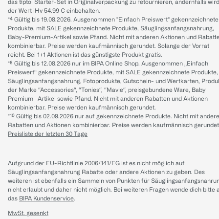
das tiptoi Starter-Set in Originalverpackung zu retournieren, andernfalls wir
der Wert iHv 54.99 € einbehalten.
*⁴ Gültig bis 19.08.2026. Ausgenommen "Einfach Preiswert" gekennzeichnete
Produkte, mit SALE gekennzeichnete Produkte, Säuglingsanfangsnahrung,
Baby-Premium-Artikel sowie Pfand. Nicht mit anderen Aktionen und Rabatt
kombinierbar. Preise werden kaufmännisch gerundet. Solange der Vorrat
reicht. Bei 1+1 Aktionen ist das günstigste Produkt gratis.
*⁸ Gültig bis 12.08.2026 nur im BIPA Online Shop. Ausgenommen „Einfach
Preiswert“ gekennzeichnete Produkte, mit SALE gekennzeichnete Produkte,
Säuglingsanfangsnahrung, Fotoprodukte, Gutschein- und Wertkarten, Produ
der Marke “Accessories“, “Tonies“, “Mavie“, preisgebundene Ware, Baby
Premium- Artikel sowie Pfand. Nicht mit anderen Rabatten und Aktionen
kombinierbar. Preise werden kaufmännisch gerundet.
*¹⁰ Gültig bis 02.09.2026 nur auf gekennzeichnete Produkte. Nicht mit ander
Rabatten und Aktionen kombinierbar. Preise werden kaufmännisch gerundet
Preisliste der letzten 30 Tage
Aufgrund der EU-Richtlinie 2006/141/EG ist es nicht möglich auf
Säuglingsanfangsnahrung Rabatte oder andere Aktionen zu geben. Des
weiteren ist ebenfalls ein Sammeln von Punkten für Säuglingsanfangsnahru
nicht erlaubt und daher nicht möglich.
Bei weiteren Fragen wende dich bitte 
das
BIPA Kundenservice
.
MwSt. gesenkt