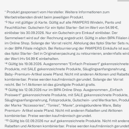
* Produkt gesponsert vom Hersteller. Weitere Informationen zum
Werbetreibenden direkt beim jeweiligen Produkt.
*³ Nur mit gültiger jö Karte. Gültig auf alle PAMPERS Windeln, Pants und
Feuchttücher. Gutschein für ein tiptoi Starter-Set im Wert von 54.99 €,
einlösbar bis 30.09.2026. Nur ein Gutschein pro Einkauf einlösbar. Der
Sammelwert wird auf der Rechnung angedruckt. Gültig in allen BIPA Filialen
im Online Shop. Solange der Vorrat reicht. Abholung des tiptoi Starter Sets n
in der BIPA Filiale möglich. Bei Retournierung der PAMPERS Einkäufe ist au
das tiptoi Starter-Set in Originalverpackung zu retournieren, andernfalls wir
der Wert iHv 54.99 € einbehalten.
*⁴ Gültig bis 19.08.2026. Ausgenommen "Einfach Preiswert" gekennzeichnete
Produkte, mit SALE gekennzeichnete Produkte, Säuglingsanfangsnahrung,
Baby-Premium-Artikel sowie Pfand. Nicht mit anderen Aktionen und Rabatt
kombinierbar. Preise werden kaufmännisch gerundet. Solange der Vorrat
reicht. Bei 1+1 Aktionen ist das günstigste Produkt gratis.
*⁸ Gültig bis 12.08.2026 nur im BIPA Online Shop. Ausgenommen „Einfach
Preiswert“ gekennzeichnete Produkte, mit SALE gekennzeichnete Produkte,
Säuglingsanfangsnahrung, Fotoprodukte, Gutschein- und Wertkarten, Produ
der Marke “Accessories“, “Tonies“, “Mavie“, preisgebundene Ware, Baby
Premium- Artikel sowie Pfand. Nicht mit anderen Rabatten und Aktionen
kombinierbar. Preise werden kaufmännisch gerundet.
*¹⁰ Gültig bis 02.09.2026 nur auf gekennzeichnete Produkte. Nicht mit ander
Rabatten und Aktionen kombinierbar. Preise werden kaufmännisch gerundet