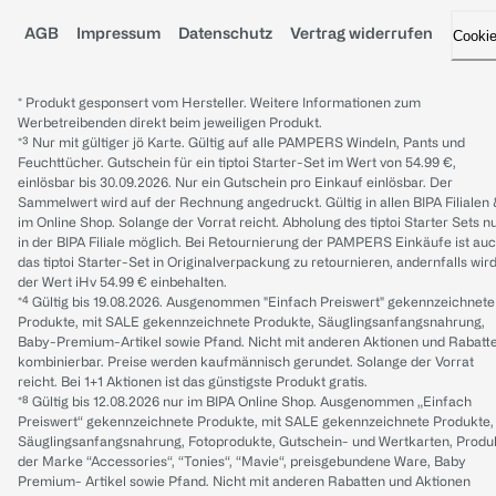
AGB
Impressum
Datenschutz
Vertrag widerrufen
Cooki
* Produkt gesponsert vom Hersteller. Weitere Informationen zum
Werbetreibenden direkt beim jeweiligen Produkt.
*³ Nur mit gültiger jö Karte. Gültig auf alle PAMPERS Windeln, Pants und
Feuchttücher. Gutschein für ein tiptoi Starter-Set im Wert von 54.99 €,
einlösbar bis 30.09.2026. Nur ein Gutschein pro Einkauf einlösbar. Der
Sammelwert wird auf der Rechnung angedruckt. Gültig in allen BIPA Filialen
im Online Shop. Solange der Vorrat reicht. Abholung des tiptoi Starter Sets n
in der BIPA Filiale möglich. Bei Retournierung der PAMPERS Einkäufe ist au
das tiptoi Starter-Set in Originalverpackung zu retournieren, andernfalls wir
der Wert iHv 54.99 € einbehalten.
*⁴ Gültig bis 19.08.2026. Ausgenommen "Einfach Preiswert" gekennzeichnete
Produkte, mit SALE gekennzeichnete Produkte, Säuglingsanfangsnahrung,
Baby-Premium-Artikel sowie Pfand. Nicht mit anderen Aktionen und Rabatt
kombinierbar. Preise werden kaufmännisch gerundet. Solange der Vorrat
reicht. Bei 1+1 Aktionen ist das günstigste Produkt gratis.
*⁸ Gültig bis 12.08.2026 nur im BIPA Online Shop. Ausgenommen „Einfach
Preiswert“ gekennzeichnete Produkte, mit SALE gekennzeichnete Produkte,
Säuglingsanfangsnahrung, Fotoprodukte, Gutschein- und Wertkarten, Produ
der Marke “Accessories“, “Tonies“, “Mavie“, preisgebundene Ware, Baby
Premium- Artikel sowie Pfand. Nicht mit anderen Rabatten und Aktionen