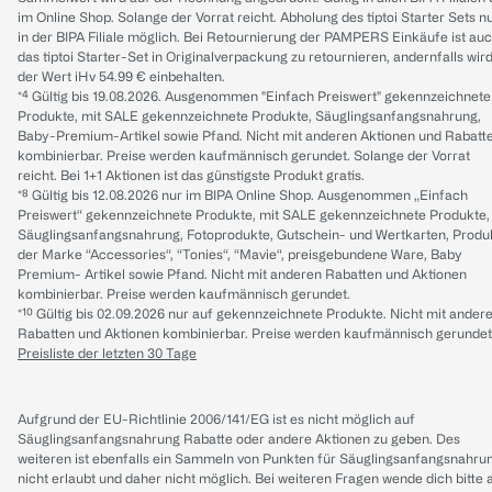
im Online Shop. Solange der Vorrat reicht. Abholung des tiptoi Starter Sets n
in der BIPA Filiale möglich. Bei Retournierung der PAMPERS Einkäufe ist au
das tiptoi Starter-Set in Originalverpackung zu retournieren, andernfalls wir
der Wert iHv 54.99 € einbehalten.
*⁴ Gültig bis 19.08.2026. Ausgenommen "Einfach Preiswert" gekennzeichnete
Produkte, mit SALE gekennzeichnete Produkte, Säuglingsanfangsnahrung,
Baby-Premium-Artikel sowie Pfand. Nicht mit anderen Aktionen und Rabatt
kombinierbar. Preise werden kaufmännisch gerundet. Solange der Vorrat
reicht. Bei 1+1 Aktionen ist das günstigste Produkt gratis.
*⁸ Gültig bis 12.08.2026 nur im BIPA Online Shop. Ausgenommen „Einfach
Preiswert“ gekennzeichnete Produkte, mit SALE gekennzeichnete Produkte,
Säuglingsanfangsnahrung, Fotoprodukte, Gutschein- und Wertkarten, Produ
der Marke “Accessories“, “Tonies“, “Mavie“, preisgebundene Ware, Baby
Premium- Artikel sowie Pfand. Nicht mit anderen Rabatten und Aktionen
kombinierbar. Preise werden kaufmännisch gerundet.
*¹⁰ Gültig bis 02.09.2026 nur auf gekennzeichnete Produkte. Nicht mit ander
Rabatten und Aktionen kombinierbar. Preise werden kaufmännisch gerundet
Preisliste der letzten 30 Tage
Aufgrund der EU-Richtlinie 2006/141/EG ist es nicht möglich auf
Säuglingsanfangsnahrung Rabatte oder andere Aktionen zu geben. Des
weiteren ist ebenfalls ein Sammeln von Punkten für Säuglingsanfangsnahru
nicht erlaubt und daher nicht möglich.
Bei weiteren Fragen wende dich bitte 