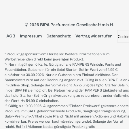
© 2026 BIPA Parfumerien Gesellschaft m.b.H.
AGB
Impressum
Datenschutz
Vertrag widerrufen
Cooki
* Produkt gesponsert vom Hersteller. Weitere Informationen zum
Werbetreibenden direkt beim jeweiligen Produkt.
*³ Nur mit gültiger jö Karte. Gültig auf alle PAMPERS Windeln, Pants und
Feuchttücher. Gutschein für ein tiptoi Starter-Set im Wert von 54.99 €,
einlösbar bis 30.09.2026. Nur ein Gutschein pro Einkauf einlösbar. Der
Sammelwert wird auf der Rechnung angedruckt. Gültig in allen BIPA Filialen
im Online Shop. Solange der Vorrat reicht. Abholung des tiptoi Starter Sets n
in der BIPA Filiale möglich. Bei Retournierung der PAMPERS Einkäufe ist au
das tiptoi Starter-Set in Originalverpackung zu retournieren, andernfalls wir
der Wert iHv 54.99 € einbehalten.
*⁴ Gültig bis 19.08.2026. Ausgenommen "Einfach Preiswert" gekennzeichnete
Produkte, mit SALE gekennzeichnete Produkte, Säuglingsanfangsnahrung,
Baby-Premium-Artikel sowie Pfand. Nicht mit anderen Aktionen und Rabatt
kombinierbar. Preise werden kaufmännisch gerundet. Solange der Vorrat
reicht. Bei 1+1 Aktionen ist das günstigste Produkt gratis.