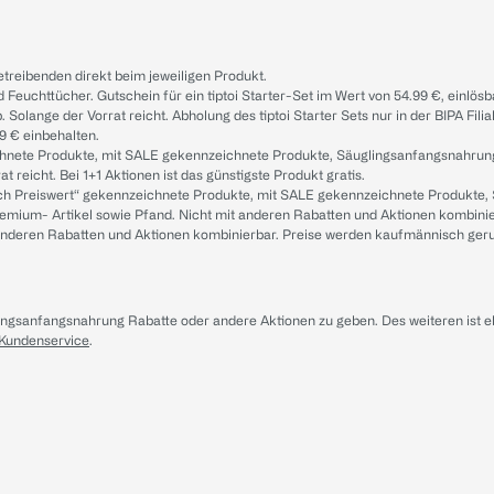
treibenden direkt beim jeweiligen Produkt.
d Feuchttücher. Gutschein für ein tiptoi Starter-Set im Wert von 54.99 €, einlö
. Solange der Vorrat reicht. Abholung des tiptoi Starter Sets nur in der BIPA Fil
9 € einbehalten.
ichnete Produkte, mit SALE gekennzeichnete Produkte, Säuglingsanfangsnahrun
reicht. Bei 1+1 Aktionen ist das günstigste Produkt gratis.
ach Preiswert“ gekennzeichnete Produkte, mit SALE gekennzeichnete Produkte,
remium- Artikel sowie Pfand. Nicht mit anderen Rabatten und Aktionen kombini
t anderen Rabatten und Aktionen kombinierbar. Preise werden kaufmännisch ger
lingsanfangsnahrung Rabatte oder andere Aktionen zu geben. Des weiteren ist 
 Kundenservice
.