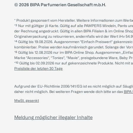
© 2026 BIPA Parfumerien Gesellschaft m.b.H.
* Produkt gesponsert vom Hersteller. Weitere Informationen zum Werbe
*³ Nur mit gültiger jö Karte. Gültig auf alle PAMPERS Windeln, Pants un
der Rechnung angedruckt. Gültig in allen BIPA Filialen & im Online Shop
Originalverpackung zu retournieren, andernfalls wird der Wert iHv 54.9
*⁴ Gültig bis 19.08.2026. Ausgenommen "Einfach Preiswert" gekennze
kombinierbar. Preise werden kaufmännisch gerundet. Solange der Vorrat 
*⁸ Gültig bis 12.08.2026 nur im BIPA Online Shop. Ausgenommen „Einf
Marke “Accessories“, “Tonies“, “Mavie“, preisgebundene Ware, Baby P
*¹⁰ Gültig bis 02.09.2026 nur auf gekennzeichnete Produkte. Nicht mi
Preisliste der letzten 30 Tage
Aufgrund der EU-Richtlinie 2006/141/EG ist es nicht möglich auf Säug
daher nicht möglich.
Bei weiteren Fragen wende dich bitte an das
BIPA
MwSt. gesenkt
Meldung möglicher illegaler Inhalte