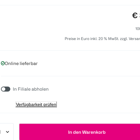
Pr
€ 
10
Preise in Euro inkl. 20 % MwSt. zzgl. Vers
Online lieferbar
In Filiale abholen
Verfügbarkeit prüfen
In den Warenkorb