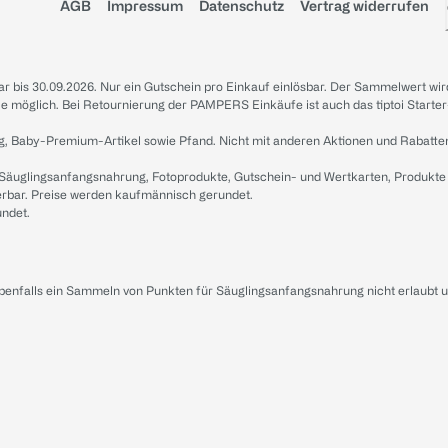
AGB
Impressum
Datenschutz
Vertrag widerrufen
sbar bis 30.09.2026. Nur ein Gutschein pro Einkauf einlösbar. Der Sammelwert wir
iale möglich. Bei Retournierung der PAMPERS Einkäufe ist auch das tiptoi Starter
g, Baby-Premium-Artikel sowie Pfand. Nicht mit anderen Aktionen und Rabatte
 Säuglingsanfangsnahrung, Fotoprodukte, Gutschein- und Wertkarten, Produkte
erbar. Preise werden kaufmännisch gerundet.
undet.
ebenfalls ein Sammeln von Punkten für Säuglingsanfangsnahrung nicht erlaubt 