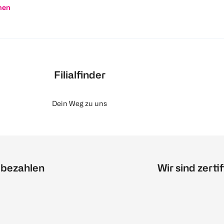
nen
Filialfinder
Dein Weg zu uns
 bezahlen
Wir sind zertif