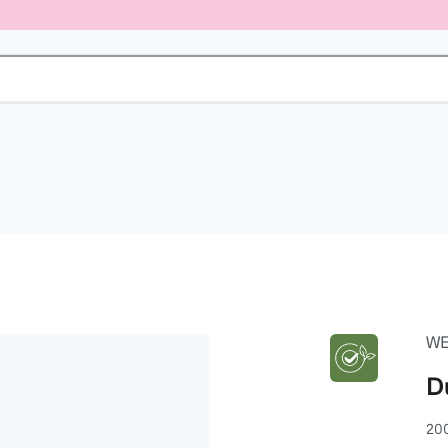
WE
D
20