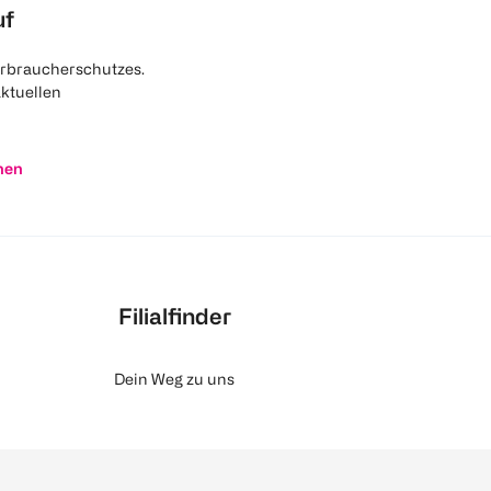
uf
rbraucherschutzes.
aktuellen
nen
Filialfinder
Dein Weg zu uns