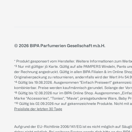
© 2026 BIPA Parfumerien Gesellschaft m.b.H.
* Produkt gesponsert vom Hersteller. Weitere Informationen zum Werbe
*³ Nur mit gültiger jö Karte. Gültig auf alle PAMPERS Windeln, Pants un
der Rechnung angedruckt. Gültig in allen BIPA Filialen & im Online Shop
Originalverpackung zu retournieren, andernfalls wird der Wert iHv 54.9
*⁴ Gültig bis 19.08.2026. Ausgenommen "Einfach Preiswert" gekennze
kombinierbar. Preise werden kaufmännisch gerundet. Solange der Vorrat 
*⁸ Gültig bis 12.08.2026 nur im BIPA Online Shop. Ausgenommen „Einf
Marke “Accessories“, “Tonies“, “Mavie“, preisgebundene Ware, Baby P
*¹⁰ Gültig bis 02.09.2026 nur auf gekennzeichnete Produkte. Nicht mi
Preisliste der letzten 30 Tage
Aufgrund der EU-Richtlinie 2006/141/EG ist es nicht möglich auf Säug
daher nicht möglich.
Bei weiteren Fragen wende dich bitte an das
BIPA