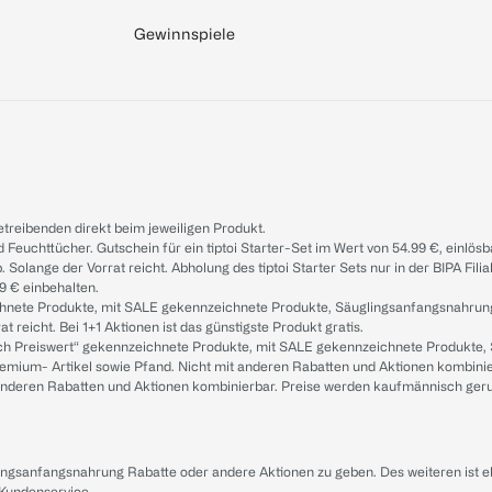
Gewinnspiele
treibenden direkt beim jeweiligen Produkt.
d Feuchttücher. Gutschein für ein tiptoi Starter-Set im Wert von 54.99 €, einlö
. Solange der Vorrat reicht. Abholung des tiptoi Starter Sets nur in der BIPA Fil
9 € einbehalten.
ichnete Produkte, mit SALE gekennzeichnete Produkte, Säuglingsanfangsnahrun
reicht. Bei 1+1 Aktionen ist das günstigste Produkt gratis.
ach Preiswert“ gekennzeichnete Produkte, mit SALE gekennzeichnete Produkte,
remium- Artikel sowie Pfand. Nicht mit anderen Rabatten und Aktionen kombini
t anderen Rabatten und Aktionen kombinierbar. Preise werden kaufmännisch ger
lingsanfangsnahrung Rabatte oder andere Aktionen zu geben. Des weiteren ist 
 Kundenservice
.