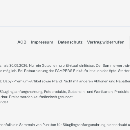
AGB
Impressum
Datenschutz
Vertrag widerrufen
sbar bis 30.09.2026. Nur ein Gutschein pro Einkauf einlösbar. Der Sammelwert wir
iale möglich. Bei Retournierung der PAMPERS Einkäufe ist auch das tiptoi Starter
g, Baby-Premium-Artikel sowie Pfand. Nicht mit anderen Aktionen und Rabatte
 Säuglingsanfangsnahrung, Fotoprodukte, Gutschein- und Wertkarten, Produkte
erbar. Preise werden kaufmännisch gerundet.
undet.
ebenfalls ein Sammeln von Punkten für Säuglingsanfangsnahrung nicht erlaubt 