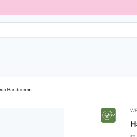
eda Handcreme
WE
H
50 