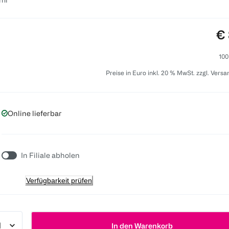
Pr
€ 
100
Preise in Euro inkl. 20 % MwSt. zzgl. Vers
Online lieferbar
In Filiale abholen
Verfügbarkeit prüfen
In den Warenkorb