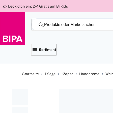
Weiter
Für
Für
Für
👉 Deck dich ein: 2+1 Gratis auf Bi Kids
zum
300 Ös
500 Ös
150 Ös
Inhalt
-20%
-10%
-15%
Sortiment
Startseite
Pflege
Körper
Handcreme
Wel