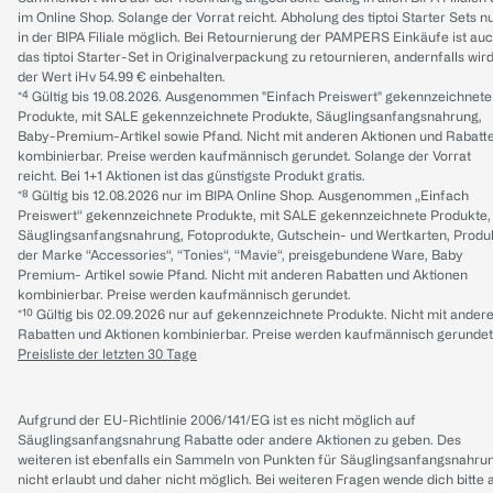
im Online Shop. Solange der Vorrat reicht. Abholung des tiptoi Starter Sets n
in der BIPA Filiale möglich. Bei Retournierung der PAMPERS Einkäufe ist au
das tiptoi Starter-Set in Originalverpackung zu retournieren, andernfalls wir
der Wert iHv 54.99 € einbehalten.
*⁴ Gültig bis 19.08.2026. Ausgenommen "Einfach Preiswert" gekennzeichnete
Produkte, mit SALE gekennzeichnete Produkte, Säuglingsanfangsnahrung,
Baby-Premium-Artikel sowie Pfand. Nicht mit anderen Aktionen und Rabatt
kombinierbar. Preise werden kaufmännisch gerundet. Solange der Vorrat
reicht. Bei 1+1 Aktionen ist das günstigste Produkt gratis.
*⁸ Gültig bis 12.08.2026 nur im BIPA Online Shop. Ausgenommen „Einfach
Preiswert“ gekennzeichnete Produkte, mit SALE gekennzeichnete Produkte,
Säuglingsanfangsnahrung, Fotoprodukte, Gutschein- und Wertkarten, Produ
der Marke “Accessories“, “Tonies“, “Mavie“, preisgebundene Ware, Baby
Premium- Artikel sowie Pfand. Nicht mit anderen Rabatten und Aktionen
kombinierbar. Preise werden kaufmännisch gerundet.
*¹⁰ Gültig bis 02.09.2026 nur auf gekennzeichnete Produkte. Nicht mit ander
Rabatten und Aktionen kombinierbar. Preise werden kaufmännisch gerundet
Preisliste der letzten 30 Tage
Aufgrund der EU-Richtlinie 2006/141/EG ist es nicht möglich auf
Säuglingsanfangsnahrung Rabatte oder andere Aktionen zu geben. Des
weiteren ist ebenfalls ein Sammeln von Punkten für Säuglingsanfangsnahru
nicht erlaubt und daher nicht möglich.
Bei weiteren Fragen wende dich bitte 