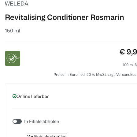
WELEDA
Revitalising Conditioner Rosmarin
150 ml
Preis
€ 9,
100 ml 6
Preise in Euro inkl. 20 % MwSt. zzgl. Versandkos
Online lieferbar
In Filiale abholen
Verfügbarkeit prüfen