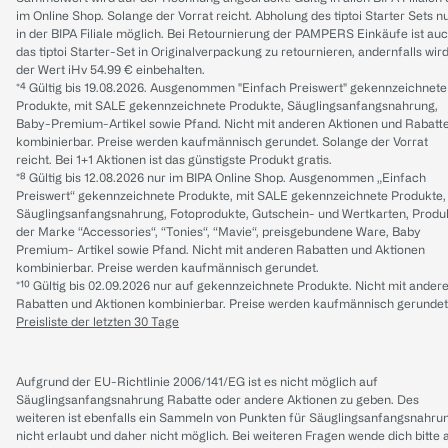
im Online Shop. Solange der Vorrat reicht. Abholung des tiptoi Starter Sets n
in der BIPA Filiale möglich. Bei Retournierung der PAMPERS Einkäufe ist au
das tiptoi Starter-Set in Originalverpackung zu retournieren, andernfalls wir
der Wert iHv 54.99 € einbehalten.
*⁴ Gültig bis 19.08.2026. Ausgenommen "Einfach Preiswert" gekennzeichnete
Produkte, mit SALE gekennzeichnete Produkte, Säuglingsanfangsnahrung,
Baby-Premium-Artikel sowie Pfand. Nicht mit anderen Aktionen und Rabatt
kombinierbar. Preise werden kaufmännisch gerundet. Solange der Vorrat
reicht. Bei 1+1 Aktionen ist das günstigste Produkt gratis.
*⁸ Gültig bis 12.08.2026 nur im BIPA Online Shop. Ausgenommen „Einfach
Preiswert“ gekennzeichnete Produkte, mit SALE gekennzeichnete Produkte,
Säuglingsanfangsnahrung, Fotoprodukte, Gutschein- und Wertkarten, Produ
der Marke “Accessories“, “Tonies“, “Mavie“, preisgebundene Ware, Baby
Premium- Artikel sowie Pfand. Nicht mit anderen Rabatten und Aktionen
kombinierbar. Preise werden kaufmännisch gerundet.
*¹⁰ Gültig bis 02.09.2026 nur auf gekennzeichnete Produkte. Nicht mit ander
Rabatten und Aktionen kombinierbar. Preise werden kaufmännisch gerundet
Preisliste der letzten 30 Tage
Aufgrund der EU-Richtlinie 2006/141/EG ist es nicht möglich auf
Säuglingsanfangsnahrung Rabatte oder andere Aktionen zu geben. Des
weiteren ist ebenfalls ein Sammeln von Punkten für Säuglingsanfangsnahru
nicht erlaubt und daher nicht möglich.
Bei weiteren Fragen wende dich bitte 