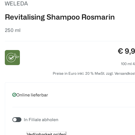
WELEDA
Revitalising Shampoo Rosmarin
250 ml
Preis
€ 9,
100 ml 4
Preise in Euro inkl. 20 % MwSt. zzgl. Versandkos
Online lieferbar
In Filiale abholen
Verfügbarkeit prüfen