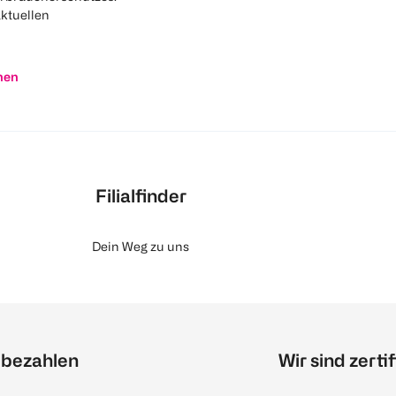
aktuellen
nen
Filialfinder
Dein Weg zu uns
 bezahlen
Wir sind zertif