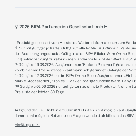
© 2026 BIPA Parfumerien Gesellschaft m.b.H.
* Produkt gesponsert vom Hersteller. Weitere Informationen zum Werbe
*³ Nur mit gültiger jö Karte. Gültig auf alle PAMPERS Windeln, Pants un
der Rechnung angedruckt. Gültig in allen BIPA Filialen & im Online Shop
Originalverpackung zu retournieren, andernfalls wird der Wert iHv 54.9
*⁴ Gültig bis 19.08.2026. Ausgenommen "Einfach Preiswert" gekennze
kombinierbar. Preise werden kaufmännisch gerundet. Solange der Vorrat 
*⁸ Gültig bis 12.08.2026 nur im BIPA Online Shop. Ausgenommen „Einf
Marke “Accessories“, “Tonies“, “Mavie“, preisgebundene Ware, Baby P
*¹⁰ Gültig bis 02.09.2026 nur auf gekennzeichnete Produkte. Nicht mi
Preisliste der letzten 30 Tage
Aufgrund der EU-Richtlinie 2006/141/EG ist es nicht möglich auf Säug
daher nicht möglich.
Bei weiteren Fragen wende dich bitte an das
BIPA
MwSt. gesenkt