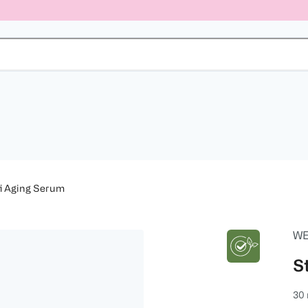
i Aging Serum
WE
S
30 