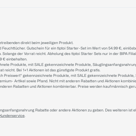
treibenden direkt beim jeweiligen Produkt.
d Feuchttücher. Gutschein für ein tiptoi Starter-Set im Wert von 54.99 €, einlö
. Solange der Vorrat reicht. Abholung des tiptoi Starter Sets nur in der BIPA Fil
9 € einbehalten.
ichnete Produkte, mit SALE gekennzeichnete Produkte, Säuglingsanfangsnahrun
reicht. Bei 1+1 Aktionen ist das günstigste Produkt gratis.
ach Preiswert“ gekennzeichnete Produkte, mit SALE gekennzeichnete Produkte,
remium- Artikel sowie Pfand. Nicht mit anderen Rabatten und Aktionen kombini
t anderen Rabatten und Aktionen kombinierbar. Preise werden kaufmännisch ger
lingsanfangsnahrung Rabatte oder andere Aktionen zu geben. Des weiteren ist 
 Kundenservice
.