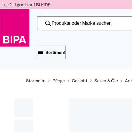
Weiter
👉 2+1 gratis auf BI KIDS
Für
Für
Für
zum
300 Ös
500 Ös
150 Ös
Inhalt
-20%
-10%
-15%
Sortiment
Startseite
Pflege
Gesicht
Seren & Öle
Ant