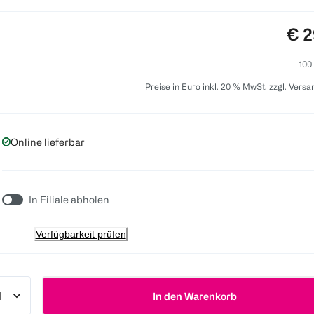
Pre
€ 2
100
Preise in Euro inkl. 20 % MwSt. zzgl. Vers
Online lieferbar
In Filiale abholen
Verfügbarkeit prüfen
In den Warenkorb