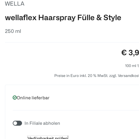
WELLA
wellaflex Haarspray Fülle & Style
250 ml
Preis
€ 3,
100 ml 1
Preise in Euro inkl. 20 % MwSt. zzgl. Versandkos
Online lieferbar
In Filiale abholen
Verfügbarkeit prüfen