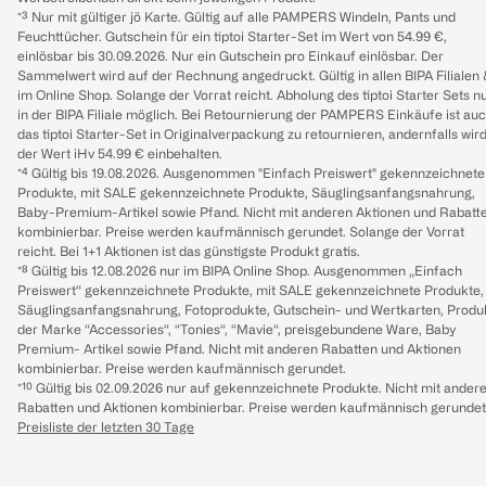
*³ Nur mit gültiger jö Karte. Gültig auf alle PAMPERS Windeln, Pants und
Feuchttücher. Gutschein für ein tiptoi Starter-Set im Wert von 54.99 €,
einlösbar bis 30.09.2026. Nur ein Gutschein pro Einkauf einlösbar. Der
Sammelwert wird auf der Rechnung angedruckt. Gültig in allen BIPA Filialen
im Online Shop. Solange der Vorrat reicht. Abholung des tiptoi Starter Sets n
in der BIPA Filiale möglich. Bei Retournierung der PAMPERS Einkäufe ist au
das tiptoi Starter-Set in Originalverpackung zu retournieren, andernfalls wir
der Wert iHv 54.99 € einbehalten.
*⁴ Gültig bis 19.08.2026. Ausgenommen "Einfach Preiswert" gekennzeichnete
Produkte, mit SALE gekennzeichnete Produkte, Säuglingsanfangsnahrung,
Baby-Premium-Artikel sowie Pfand. Nicht mit anderen Aktionen und Rabatt
kombinierbar. Preise werden kaufmännisch gerundet. Solange der Vorrat
reicht. Bei 1+1 Aktionen ist das günstigste Produkt gratis.
*⁸ Gültig bis 12.08.2026 nur im BIPA Online Shop. Ausgenommen „Einfach
Preiswert“ gekennzeichnete Produkte, mit SALE gekennzeichnete Produkte,
Säuglingsanfangsnahrung, Fotoprodukte, Gutschein- und Wertkarten, Produ
der Marke “Accessories“, “Tonies“, “Mavie“, preisgebundene Ware, Baby
Premium- Artikel sowie Pfand. Nicht mit anderen Rabatten und Aktionen
kombinierbar. Preise werden kaufmännisch gerundet.
*¹⁰ Gültig bis 02.09.2026 nur auf gekennzeichnete Produkte. Nicht mit ander
Rabatten und Aktionen kombinierbar. Preise werden kaufmännisch gerundet
Preisliste der letzten 30 Tage