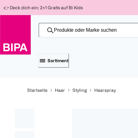
Weiter
Für
Für
Für
👉 Deck dich ein: 2+1 Gratis auf Bi Kids
zum
300 Ös
500 Ös
150 Ös
Inhalt
-20%
-10%
-15%
Sortiment
Startseite
Haar
Styling
Haarspray