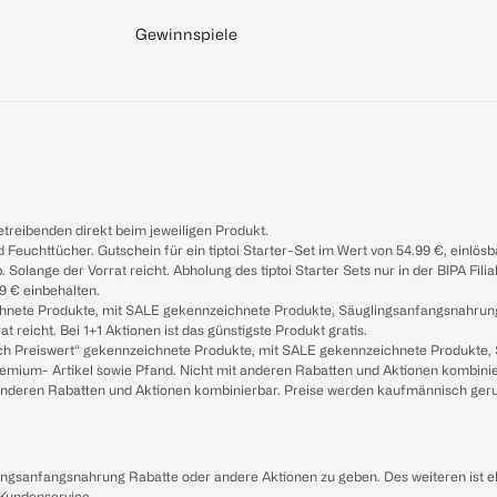
Gewinnspiele
treibenden direkt beim jeweiligen Produkt.
d Feuchttücher. Gutschein für ein tiptoi Starter-Set im Wert von 54.99 €, einlö
. Solange der Vorrat reicht. Abholung des tiptoi Starter Sets nur in der BIPA Fil
9 € einbehalten.
ichnete Produkte, mit SALE gekennzeichnete Produkte, Säuglingsanfangsnahrun
reicht. Bei 1+1 Aktionen ist das günstigste Produkt gratis.
ach Preiswert“ gekennzeichnete Produkte, mit SALE gekennzeichnete Produkte,
remium- Artikel sowie Pfand. Nicht mit anderen Rabatten und Aktionen kombini
t anderen Rabatten und Aktionen kombinierbar. Preise werden kaufmännisch ger
lingsanfangsnahrung Rabatte oder andere Aktionen zu geben. Des weiteren ist 
 Kundenservice
.