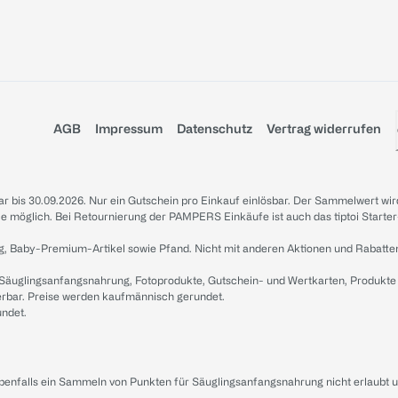
AGB
Impressum
Datenschutz
Vertrag widerrufen
sbar bis 30.09.2026. Nur ein Gutschein pro Einkauf einlösbar. Der Sammelwert wir
iale möglich. Bei Retournierung der PAMPERS Einkäufe ist auch das tiptoi Starter
g, Baby-Premium-Artikel sowie Pfand. Nicht mit anderen Aktionen und Rabatte
 Säuglingsanfangsnahrung, Fotoprodukte, Gutschein- und Wertkarten, Produkte
erbar. Preise werden kaufmännisch gerundet.
undet.
ebenfalls ein Sammeln von Punkten für Säuglingsanfangsnahrung nicht erlaubt 