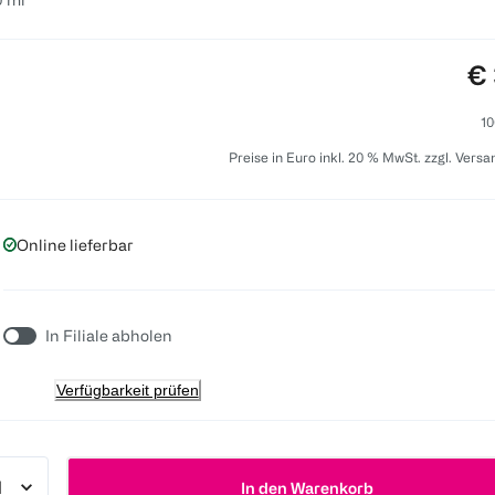
Pr
€ 
10
Preise in Euro inkl. 20 % MwSt. zzgl. Vers
Online lieferbar
In Filiale abholen
Verfügbarkeit prüfen
In den Warenkorb