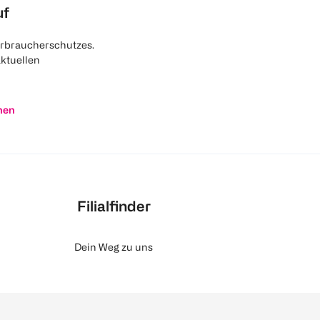
uf
rbraucherschutzes.
aktuellen
nen
Filialfinder
Dein Weg zu uns