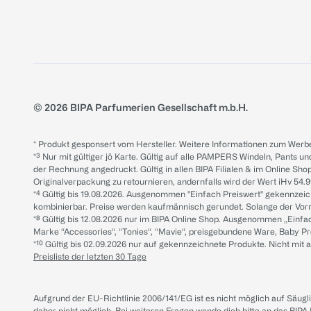
© 2026 BIPA Parfumerien Gesellschaft m.b.H.
* Produkt gesponsert vom Hersteller. Weitere Informationen zum Werbe
*³ Nur mit gültiger jö Karte. Gültig auf alle PAMPERS Windeln, Pants un
der Rechnung angedruckt. Gültig in allen BIPA Filialen & im Online Shop
Originalverpackung zu retournieren, andernfalls wird der Wert iHv 54.9
*⁴ Gültig bis 19.08.2026. Ausgenommen "Einfach Preiswert" gekennze
kombinierbar. Preise werden kaufmännisch gerundet. Solange der Vorrat 
*⁸ Gültig bis 12.08.2026 nur im BIPA Online Shop. Ausgenommen „Einf
Marke “Accessories“, “Tonies“, “Mavie“, preisgebundene Ware, Baby P
*¹⁰ Gültig bis 02.09.2026 nur auf gekennzeichnete Produkte. Nicht mi
Preisliste der letzten 30 Tage
Aufgrund der EU-Richtlinie 2006/141/EG ist es nicht möglich auf Säug
daher nicht möglich.
Bei weiteren Fragen wende dich bitte an das
BIPA