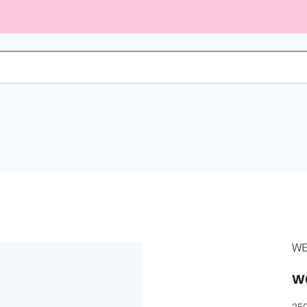
WE
w
25