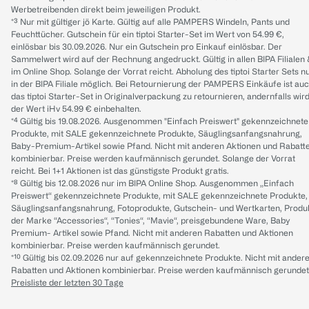
Werbetreibenden direkt beim jeweiligen Produkt.
*³ Nur mit gültiger jö Karte. Gültig auf alle PAMPERS Windeln, Pants und
Feuchttücher. Gutschein für ein tiptoi Starter-Set im Wert von 54.99 €,
einlösbar bis 30.09.2026. Nur ein Gutschein pro Einkauf einlösbar. Der
Sammelwert wird auf der Rechnung angedruckt. Gültig in allen BIPA Filialen
im Online Shop. Solange der Vorrat reicht. Abholung des tiptoi Starter Sets n
in der BIPA Filiale möglich. Bei Retournierung der PAMPERS Einkäufe ist au
das tiptoi Starter-Set in Originalverpackung zu retournieren, andernfalls wir
der Wert iHv 54.99 € einbehalten.
*⁴ Gültig bis 19.08.2026. Ausgenommen "Einfach Preiswert" gekennzeichnete
Produkte, mit SALE gekennzeichnete Produkte, Säuglingsanfangsnahrung,
Baby-Premium-Artikel sowie Pfand. Nicht mit anderen Aktionen und Rabatt
kombinierbar. Preise werden kaufmännisch gerundet. Solange der Vorrat
reicht. Bei 1+1 Aktionen ist das günstigste Produkt gratis.
*⁸ Gültig bis 12.08.2026 nur im BIPA Online Shop. Ausgenommen „Einfach
Preiswert“ gekennzeichnete Produkte, mit SALE gekennzeichnete Produkte,
Säuglingsanfangsnahrung, Fotoprodukte, Gutschein- und Wertkarten, Produ
der Marke “Accessories“, “Tonies“, “Mavie“, preisgebundene Ware, Baby
Premium- Artikel sowie Pfand. Nicht mit anderen Rabatten und Aktionen
kombinierbar. Preise werden kaufmännisch gerundet.
*¹⁰ Gültig bis 02.09.2026 nur auf gekennzeichnete Produkte. Nicht mit ander
Rabatten und Aktionen kombinierbar. Preise werden kaufmännisch gerundet
Preisliste der letzten 30 Tage