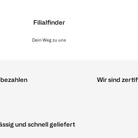
Filialfinder
Dein Weg zu uns
 bezahlen
Wir sind zertif
ässig und schnell geliefert