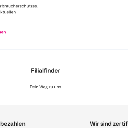
rbraucherschutzes.
aktuellen
nen
Filialfinder
Dein Weg zu uns
 bezahlen
Wir sind zertif