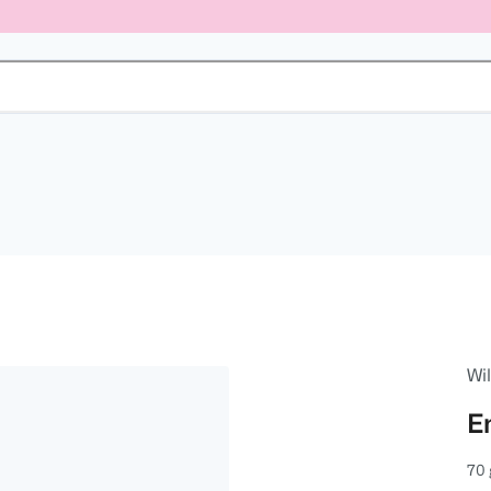
Wi
E
70 