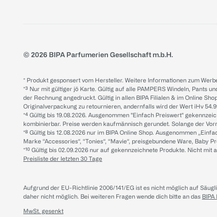
© 2026 BIPA Parfumerien Gesellschaft m.b.H.
* Produkt gesponsert vom Hersteller. Weitere Informationen zum Werbe
*³ Nur mit gültiger jö Karte. Gültig auf alle PAMPERS Windeln, Pants un
der Rechnung angedruckt. Gültig in allen BIPA Filialen & im Online Shop
Originalverpackung zu retournieren, andernfalls wird der Wert iHv 54.9
*⁴ Gültig bis 19.08.2026. Ausgenommen "Einfach Preiswert" gekennze
kombinierbar. Preise werden kaufmännisch gerundet. Solange der Vorrat 
*⁸ Gültig bis 12.08.2026 nur im BIPA Online Shop. Ausgenommen „Einf
Marke “Accessories“, “Tonies“, “Mavie“, preisgebundene Ware, Baby P
*¹⁰ Gültig bis 02.09.2026 nur auf gekennzeichnete Produkte. Nicht mi
Preisliste der letzten 30 Tage
Aufgrund der EU-Richtlinie 2006/141/EG ist es nicht möglich auf Säug
daher nicht möglich.
Bei weiteren Fragen wende dich bitte an das
BIPA
MwSt. gesenkt