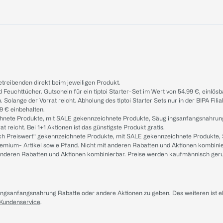
treibenden direkt beim jeweiligen Produkt.
d Feuchttücher. Gutschein für ein tiptoi Starter-Set im Wert von 54.99 €, einlö
. Solange der Vorrat reicht. Abholung des tiptoi Starter Sets nur in der BIPA Fil
9 € einbehalten.
ichnete Produkte, mit SALE gekennzeichnete Produkte, Säuglingsanfangsnahrun
reicht. Bei 1+1 Aktionen ist das günstigste Produkt gratis.
ach Preiswert“ gekennzeichnete Produkte, mit SALE gekennzeichnete Produkte,
remium- Artikel sowie Pfand. Nicht mit anderen Rabatten und Aktionen kombini
t anderen Rabatten und Aktionen kombinierbar. Preise werden kaufmännisch ger
lingsanfangsnahrung Rabatte oder andere Aktionen zu geben. Des weiteren ist 
 Kundenservice
.