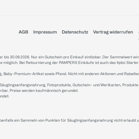
AGB
Impressum
Datenschutz
Vertrag widerrufen
sbar bis 30.09.2026. Nur ein Gutschein pro Einkauf einlösbar. Der Sammelwert wir
iale möglich. Bei Retournierung der PAMPERS Einkäufe ist auch das tiptoi Starter
g, Baby-Premium-Artikel sowie Pfand. Nicht mit anderen Aktionen und Rabatte
 Säuglingsanfangsnahrung, Fotoprodukte, Gutschein- und Wertkarten, Produkte
erbar. Preise werden kaufmännisch gerundet.
undet.
ebenfalls ein Sammeln von Punkten für Säuglingsanfangsnahrung nicht erlaubt 