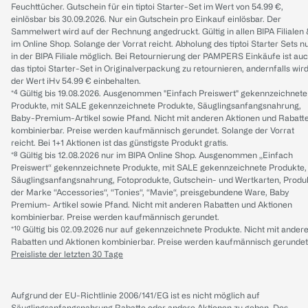
Feuchttücher. Gutschein für ein tiptoi Starter-Set im Wert von 54.99 €,
einlösbar bis 30.09.2026. Nur ein Gutschein pro Einkauf einlösbar. Der
Sammelwert wird auf der Rechnung angedruckt. Gültig in allen BIPA Filialen
im Online Shop. Solange der Vorrat reicht. Abholung des tiptoi Starter Sets n
in der BIPA Filiale möglich. Bei Retournierung der PAMPERS Einkäufe ist au
das tiptoi Starter-Set in Originalverpackung zu retournieren, andernfalls wir
der Wert iHv 54.99 € einbehalten.
*⁴ Gültig bis 19.08.2026. Ausgenommen "Einfach Preiswert" gekennzeichnete
Produkte, mit SALE gekennzeichnete Produkte, Säuglingsanfangsnahrung,
Baby-Premium-Artikel sowie Pfand. Nicht mit anderen Aktionen und Rabatt
kombinierbar. Preise werden kaufmännisch gerundet. Solange der Vorrat
reicht. Bei 1+1 Aktionen ist das günstigste Produkt gratis.
*⁸ Gültig bis 12.08.2026 nur im BIPA Online Shop. Ausgenommen „Einfach
Preiswert“ gekennzeichnete Produkte, mit SALE gekennzeichnete Produkte,
Säuglingsanfangsnahrung, Fotoprodukte, Gutschein- und Wertkarten, Produ
der Marke “Accessories“, “Tonies“, “Mavie“, preisgebundene Ware, Baby
Premium- Artikel sowie Pfand. Nicht mit anderen Rabatten und Aktionen
kombinierbar. Preise werden kaufmännisch gerundet.
*¹⁰ Gültig bis 02.09.2026 nur auf gekennzeichnete Produkte. Nicht mit ander
Rabatten und Aktionen kombinierbar. Preise werden kaufmännisch gerundet
Preisliste der letzten 30 Tage
Aufgrund der EU-Richtlinie 2006/141/EG ist es nicht möglich auf
Säuglingsanfangsnahrung Rabatte oder andere Aktionen zu geben. Des