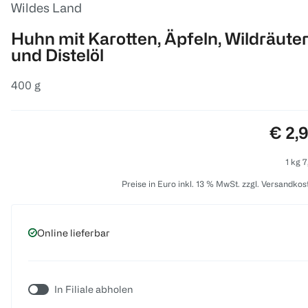
Wildes Land
Huhn mit Karotten, Äpfeln, Wildräute
und Distelöl
400 g
Preis
€ 2,
1 kg 7
Preise in Euro inkl. 13 % MwSt. zzgl. Versandkos
Online lieferbar
In Filiale abholen