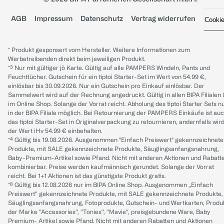
AGB
Impressum
Datenschutz
Vertrag widerrufen
Cooki
* Produkt gesponsert vom Hersteller. Weitere Informationen zum
Werbetreibenden direkt beim jeweiligen Produkt.
*³ Nur mit gültiger jö Karte. Gültig auf alle PAMPERS Windeln, Pants und
Feuchttücher. Gutschein für ein tiptoi Starter-Set im Wert von 54.99 €,
einlösbar bis 30.09.2026. Nur ein Gutschein pro Einkauf einlösbar. Der
Sammelwert wird auf der Rechnung angedruckt. Gültig in allen BIPA Filialen
im Online Shop. Solange der Vorrat reicht. Abholung des tiptoi Starter Sets n
in der BIPA Filiale möglich. Bei Retournierung der PAMPERS Einkäufe ist au
das tiptoi Starter-Set in Originalverpackung zu retournieren, andernfalls wir
der Wert iHv 54.99 € einbehalten.
*⁴ Gültig bis 19.08.2026. Ausgenommen "Einfach Preiswert" gekennzeichnete
Produkte, mit SALE gekennzeichnete Produkte, Säuglingsanfangsnahrung,
Baby-Premium-Artikel sowie Pfand. Nicht mit anderen Aktionen und Rabatt
kombinierbar. Preise werden kaufmännisch gerundet. Solange der Vorrat
reicht. Bei 1+1 Aktionen ist das günstigste Produkt gratis.
*⁸ Gültig bis 12.08.2026 nur im BIPA Online Shop. Ausgenommen „Einfach
Preiswert“ gekennzeichnete Produkte, mit SALE gekennzeichnete Produkte,
Säuglingsanfangsnahrung, Fotoprodukte, Gutschein- und Wertkarten, Produ
der Marke “Accessories“, “Tonies“, “Mavie“, preisgebundene Ware, Baby
Premium- Artikel sowie Pfand. Nicht mit anderen Rabatten und Aktionen