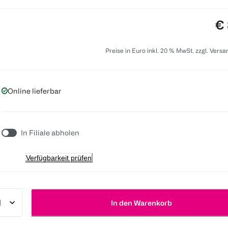
Pr
€ 
Preise in Euro inkl. 20 % MwSt. zzgl. Vers
Online lieferbar
In Filiale abholen
Verfügbarkeit prüfen
In den Warenkorb