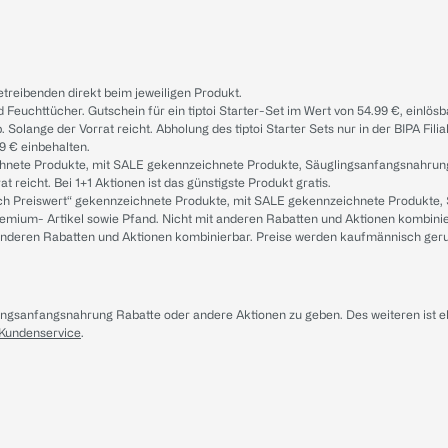
treibenden direkt beim jeweiligen Produkt.
d Feuchttücher. Gutschein für ein tiptoi Starter-Set im Wert von 54.99 €, einlö
. Solange der Vorrat reicht. Abholung des tiptoi Starter Sets nur in der BIPA Fil
9 € einbehalten.
ichnete Produkte, mit SALE gekennzeichnete Produkte, Säuglingsanfangsnahrun
reicht. Bei 1+1 Aktionen ist das günstigste Produkt gratis.
ach Preiswert“ gekennzeichnete Produkte, mit SALE gekennzeichnete Produkte,
remium- Artikel sowie Pfand. Nicht mit anderen Rabatten und Aktionen kombini
t anderen Rabatten und Aktionen kombinierbar. Preise werden kaufmännisch ger
lingsanfangsnahrung Rabatte oder andere Aktionen zu geben. Des weiteren ist 
 Kundenservice
.