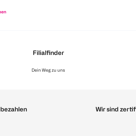
nen
Filialfinder
Dein Weg zu uns
 bezahlen
Wir sind zertif