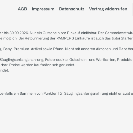
AGB
Impressum
Datenschutz
Vertrag widerrufen
sbar bis 30.09.2026. Nur ein Gutschein pro Einkauf einlösbar. Der Sammelwert wir
iale möglich. Bei Retournierung der PAMPERS Einkäufe ist auch das tiptoi Starter
g, Baby-Premium-Artikel sowie Pfand. Nicht mit anderen Aktionen und Rabatte
 Säuglingsanfangsnahrung, Fotoprodukte, Gutschein- und Wertkarten, Produkte
erbar. Preise werden kaufmännisch gerundet.
undet.
ebenfalls ein Sammeln von Punkten für Säuglingsanfangsnahrung nicht erlaubt 