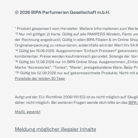
© 2026 BIPA Parfumerien Gesellschaft m.b.H.
* Produkt gesponsert vom Hersteller. Weitere Informationen zum Werbe
*³ Nur mit gültiger jö Karte. Gültig auf alle PAMPERS Windeln, Pants un
der Rechnung angedruckt. Gültig in allen BIPA Filialen & im Online Shop
Originalverpackung zu retournieren, andernfalls wird der Wert iHv 54.9
*⁴ Gültig bis 19.08.2026. Ausgenommen "Einfach Preiswert" gekennze
kombinierbar. Preise werden kaufmännisch gerundet. Solange der Vorrat 
*⁸ Gültig bis 12.08.2026 nur im BIPA Online Shop. Ausgenommen „Einf
Marke “Accessories“, “Tonies“, “Mavie“, preisgebundene Ware, Baby P
*¹⁰ Gültig bis 02.09.2026 nur auf gekennzeichnete Produkte. Nicht mi
Preisliste der letzten 30 Tage
Aufgrund der EU-Richtlinie 2006/141/EG ist es nicht möglich auf Säug
daher nicht möglich.
Bei weiteren Fragen wende dich bitte an das
BIPA
MwSt. gesenkt
Meldung möglicher illegaler Inhalte