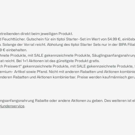
treibenden direkt beim jeweiligen Produkt.
d Feuchttücher. Gutschein für ein tiptoi Starter-Set im Wert von 54.99 €, einlö
. Solange der Vorrat reicht. Abholung des tiptoi Starter Sets nur in der BIPA Fil
9 € einbehalten.
ichnete Produkte, mit SALE gekennzeichnete Produkte, Säuglingsanfangsnahrun
reicht. Bei 1+1 Aktionen ist das günstigste Produkt gratis.
ach Preiswert“ gekennzeichnete Produkte, mit SALE gekennzeichnete Produkte,
remium- Artikel sowie Pfand. Nicht mit anderen Rabatten und Aktionen kombini
t anderen Rabatten und Aktionen kombinierbar. Preise werden kaufmännisch ger
lingsanfangsnahrung Rabatte oder andere Aktionen zu geben. Des weiteren ist 
 Kundenservice
.