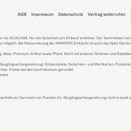
AGB
Impressum
Datenschutz
Vertrag widerrufen
sbar bis 30.09.2026. Nur ein Gutschein pro Einkauf einlösbar. Der Sammelwert wir
iale möglich. Bei Retournierung der PAMPERS Einkäufe ist auch das tiptoi Starter
g, Baby-Premium-Artikel sowie Pfand. Nicht mit anderen Aktionen und Rabatte
 Säuglingsanfangsnahrung, Fotoprodukte, Gutschein- und Wertkarten, Produkte
erbar. Preise werden kaufmännisch gerundet.
undet.
ebenfalls ein Sammeln von Punkten für Säuglingsanfangsnahrung nicht erlaubt 