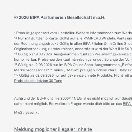
© 2026 BIPA Parfumerien Gesellschaft m.b.H.
* Produkt gesponsert vom Hersteller. Weitere Informationen zum Werbe
*³ Nur mit gültiger jö Karte. Gültig auf alle PAMPERS Windeln, Pants un
der Rechnung angedruckt. Gültig in allen BIPA Filialen & im Online Shop
Originalverpackung zu retournieren, andernfalls wird der Wert iHv 54.9
*⁴ Gültig bis 19.08.2026. Ausgenommen "Einfach Preiswert" gekennze
kombinierbar. Preise werden kaufmännisch gerundet. Solange der Vorrat 
*⁸ Gültig bis 12.08.2026 nur im BIPA Online Shop. Ausgenommen „Einf
Marke “Accessories“, “Tonies“, “Mavie“, preisgebundene Ware, Baby P
*¹⁰ Gültig bis 02.09.2026 nur auf gekennzeichnete Produkte. Nicht mi
Preisliste der letzten 30 Tage
Aufgrund der EU-Richtlinie 2006/141/EG ist es nicht möglich auf Säug
daher nicht möglich.
Bei weiteren Fragen wende dich bitte an das
BIPA
MwSt. gesenkt
Meldung möglicher illegaler Inhalte