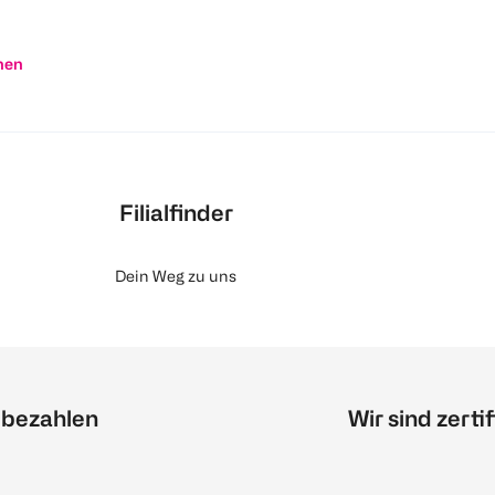
nen
Filialfinder
Dein Weg zu uns
 bezahlen
Wir sind zertif