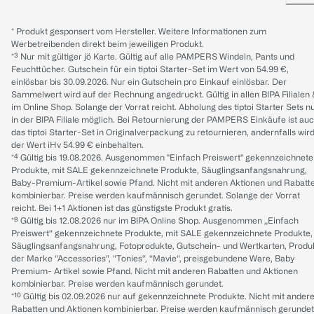
* Produkt gesponsert vom Hersteller. Weitere Informationen zum
Werbetreibenden direkt beim jeweiligen Produkt.
*³ Nur mit gültiger jö Karte. Gültig auf alle PAMPERS Windeln, Pants und
Feuchttücher. Gutschein für ein tiptoi Starter-Set im Wert von 54.99 €,
einlösbar bis 30.09.2026. Nur ein Gutschein pro Einkauf einlösbar. Der
Sammelwert wird auf der Rechnung angedruckt. Gültig in allen BIPA Filialen
im Online Shop. Solange der Vorrat reicht. Abholung des tiptoi Starter Sets n
in der BIPA Filiale möglich. Bei Retournierung der PAMPERS Einkäufe ist au
das tiptoi Starter-Set in Originalverpackung zu retournieren, andernfalls wir
der Wert iHv 54.99 € einbehalten.
*⁴ Gültig bis 19.08.2026. Ausgenommen "Einfach Preiswert" gekennzeichnete
Produkte, mit SALE gekennzeichnete Produkte, Säuglingsanfangsnahrung,
Baby-Premium-Artikel sowie Pfand. Nicht mit anderen Aktionen und Rabatt
kombinierbar. Preise werden kaufmännisch gerundet. Solange der Vorrat
reicht. Bei 1+1 Aktionen ist das günstigste Produkt gratis.
*⁸ Gültig bis 12.08.2026 nur im BIPA Online Shop. Ausgenommen „Einfach
Preiswert“ gekennzeichnete Produkte, mit SALE gekennzeichnete Produkte,
Säuglingsanfangsnahrung, Fotoprodukte, Gutschein- und Wertkarten, Produ
der Marke “Accessories“, “Tonies“, “Mavie“, preisgebundene Ware, Baby
Premium- Artikel sowie Pfand. Nicht mit anderen Rabatten und Aktionen
kombinierbar. Preise werden kaufmännisch gerundet.
*¹⁰ Gültig bis 02.09.2026 nur auf gekennzeichnete Produkte. Nicht mit ander
Rabatten und Aktionen kombinierbar. Preise werden kaufmännisch gerundet