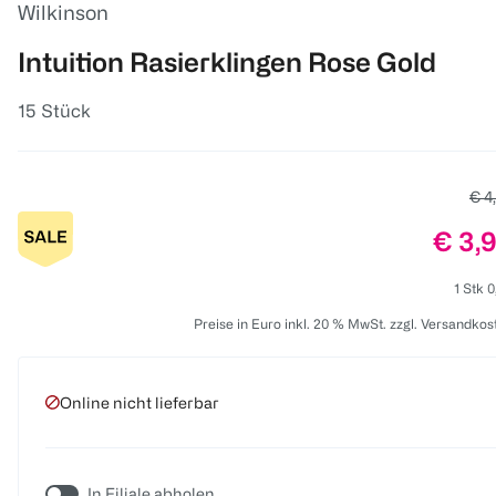
Wilkinson
Intuition Rasierklingen Rose Gold
15 Stück
Alte
€ 4
Preis
€ 3,
1 Stk 0
Preise in Euro inkl. 20 % MwSt. zzgl. Versandkos
Online nicht lieferbar
In Filiale abholen