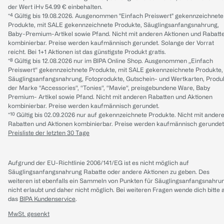
der Wert iHv 54.99 € einbehalten.
*⁴ Gültig bis 19.08.2026. Ausgenommen "Einfach Preiswert" gekennzeichnete
Produkte, mit SALE gekennzeichnete Produkte, Säuglingsanfangsnahrung,
Baby-Premium-Artikel sowie Pfand. Nicht mit anderen Aktionen und Rabatt
kombinierbar. Preise werden kaufmännisch gerundet. Solange der Vorrat
reicht. Bei 1+1 Aktionen ist das günstigste Produkt gratis.
*⁸ Gültig bis 12.08.2026 nur im BIPA Online Shop. Ausgenommen „Einfach
Preiswert“ gekennzeichnete Produkte, mit SALE gekennzeichnete Produkte,
Säuglingsanfangsnahrung, Fotoprodukte, Gutschein- und Wertkarten, Produ
der Marke “Accessories“, “Tonies“, “Mavie“, preisgebundene Ware, Baby
Premium- Artikel sowie Pfand. Nicht mit anderen Rabatten und Aktionen
kombinierbar. Preise werden kaufmännisch gerundet.
*¹⁰ Gültig bis 02.09.2026 nur auf gekennzeichnete Produkte. Nicht mit ander
Rabatten und Aktionen kombinierbar. Preise werden kaufmännisch gerundet
Preisliste der letzten 30 Tage
Aufgrund der EU-Richtlinie 2006/141/EG ist es nicht möglich auf
Säuglingsanfangsnahrung Rabatte oder andere Aktionen zu geben. Des
weiteren ist ebenfalls ein Sammeln von Punkten für Säuglingsanfangsnahru
nicht erlaubt und daher nicht möglich.
Bei weiteren Fragen wende dich bitte 
das
BIPA Kundenservice
.
MwSt. gesenkt