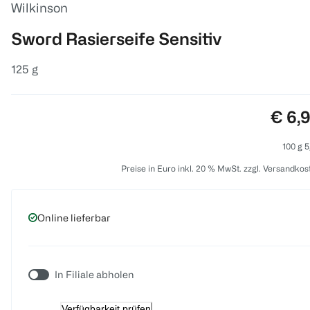
Wilkinson
Sword Rasierseife Sensitiv
125 g
Preis
€ 6,
100 g 5
Preise in Euro inkl. 20 % MwSt. zzgl. Versandkos
Online lieferbar
In Filiale abholen
Verfügbarkeit prüfen