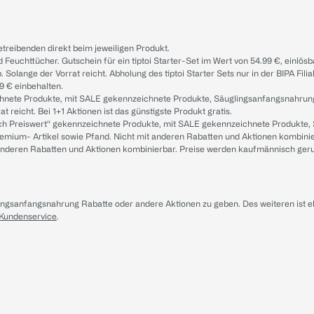
treibenden direkt beim jeweiligen Produkt.
d Feuchttücher. Gutschein für ein tiptoi Starter-Set im Wert von 54.99 €, einlö
. Solange der Vorrat reicht. Abholung des tiptoi Starter Sets nur in der BIPA Fil
9 € einbehalten.
ichnete Produkte, mit SALE gekennzeichnete Produkte, Säuglingsanfangsnahrun
reicht. Bei 1+1 Aktionen ist das günstigste Produkt gratis.
ach Preiswert“ gekennzeichnete Produkte, mit SALE gekennzeichnete Produkte,
remium- Artikel sowie Pfand. Nicht mit anderen Rabatten und Aktionen kombini
t anderen Rabatten und Aktionen kombinierbar. Preise werden kaufmännisch ger
lingsanfangsnahrung Rabatte oder andere Aktionen zu geben. Des weiteren ist 
 Kundenservice
.