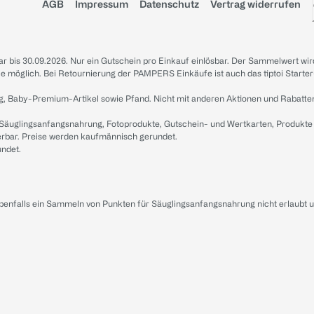
AGB
Impressum
Datenschutz
Vertrag widerrufen
sbar bis 30.09.2026. Nur ein Gutschein pro Einkauf einlösbar. Der Sammelwert wir
iale möglich. Bei Retournierung der PAMPERS Einkäufe ist auch das tiptoi Starter
g, Baby-Premium-Artikel sowie Pfand. Nicht mit anderen Aktionen und Rabatte
 Säuglingsanfangsnahrung, Fotoprodukte, Gutschein- und Wertkarten, Produkte
erbar. Preise werden kaufmännisch gerundet.
undet.
ebenfalls ein Sammeln von Punkten für Säuglingsanfangsnahrung nicht erlaubt 