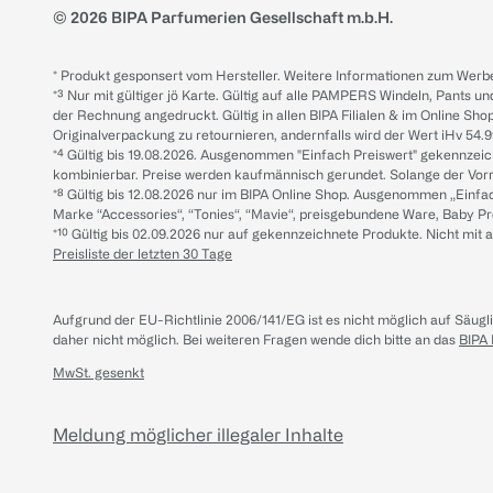
© 2026 BIPA Parfumerien Gesellschaft m.b.H.
* Produkt gesponsert vom Hersteller. Weitere Informationen zum Werbe
*³ Nur mit gültiger jö Karte. Gültig auf alle PAMPERS Windeln, Pants un
der Rechnung angedruckt. Gültig in allen BIPA Filialen & im Online Shop
Originalverpackung zu retournieren, andernfalls wird der Wert iHv 54.9
*⁴ Gültig bis 19.08.2026. Ausgenommen "Einfach Preiswert" gekennze
kombinierbar. Preise werden kaufmännisch gerundet. Solange der Vorrat 
*⁸ Gültig bis 12.08.2026 nur im BIPA Online Shop. Ausgenommen „Einf
Marke “Accessories“, “Tonies“, “Mavie“, preisgebundene Ware, Baby P
*¹⁰ Gültig bis 02.09.2026 nur auf gekennzeichnete Produkte. Nicht mi
Preisliste der letzten 30 Tage
Aufgrund der EU-Richtlinie 2006/141/EG ist es nicht möglich auf Säug
daher nicht möglich.
Bei weiteren Fragen wende dich bitte an das
BIPA
MwSt. gesenkt
Meldung möglicher illegaler Inhalte