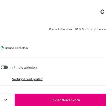
Pr
€ 
Preise in Euro inkl. 20 % MwSt. zzgl. Vers
Online lieferbar
In Filiale abholen
Verfügbarkeit prüfen
In den Warenkorb