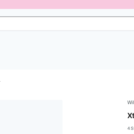
r
Wi
X
4 S