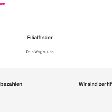
nen
Filialfinder
Dein Weg zu uns
 bezahlen
Wir sind zertif