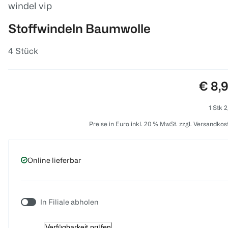
windel vip
Stoffwindeln Baumwolle
4 Stück
Preis
€ 8,
1 Stk 2
Preise in Euro inkl. 20 % MwSt. zzgl. Versandkos
Online lieferbar
In Filiale abholen
Verfügbarkeit prüfen