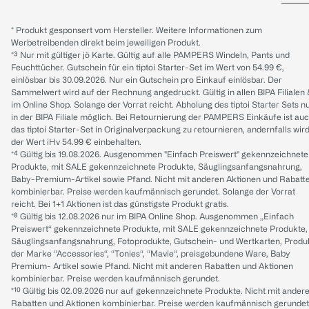
* Produkt gesponsert vom Hersteller. Weitere Informationen zum
Werbetreibenden direkt beim jeweiligen Produkt.
*³ Nur mit gültiger jö Karte. Gültig auf alle PAMPERS Windeln, Pants und
Feuchttücher. Gutschein für ein tiptoi Starter-Set im Wert von 54.99 €,
einlösbar bis 30.09.2026. Nur ein Gutschein pro Einkauf einlösbar. Der
Sammelwert wird auf der Rechnung angedruckt. Gültig in allen BIPA Filialen
im Online Shop. Solange der Vorrat reicht. Abholung des tiptoi Starter Sets n
in der BIPA Filiale möglich. Bei Retournierung der PAMPERS Einkäufe ist au
das tiptoi Starter-Set in Originalverpackung zu retournieren, andernfalls wir
der Wert iHv 54.99 € einbehalten.
*⁴ Gültig bis 19.08.2026. Ausgenommen "Einfach Preiswert" gekennzeichnete
Produkte, mit SALE gekennzeichnete Produkte, Säuglingsanfangsnahrung,
Baby-Premium-Artikel sowie Pfand. Nicht mit anderen Aktionen und Rabatt
kombinierbar. Preise werden kaufmännisch gerundet. Solange der Vorrat
reicht. Bei 1+1 Aktionen ist das günstigste Produkt gratis.
*⁸ Gültig bis 12.08.2026 nur im BIPA Online Shop. Ausgenommen „Einfach
Preiswert“ gekennzeichnete Produkte, mit SALE gekennzeichnete Produkte,
Säuglingsanfangsnahrung, Fotoprodukte, Gutschein- und Wertkarten, Produ
der Marke “Accessories“, “Tonies“, “Mavie“, preisgebundene Ware, Baby
Premium- Artikel sowie Pfand. Nicht mit anderen Rabatten und Aktionen
kombinierbar. Preise werden kaufmännisch gerundet.
*¹⁰ Gültig bis 02.09.2026 nur auf gekennzeichnete Produkte. Nicht mit ander
Rabatten und Aktionen kombinierbar. Preise werden kaufmännisch gerundet