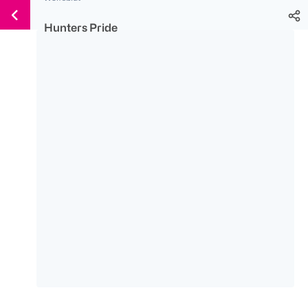
Weiter
Für
Für
Für
zum
Hunters Pride
300 Ös
500 Ös
150 Ös
Inhalt
-20%
-10%
-15%