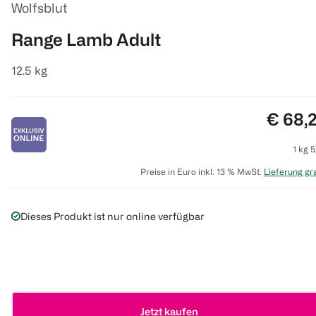
Wolfsblut
Range Lamb Adult
12.5 kg
Preis:
€ 68,
1 kg 5
Preise in Euro inkl. 13 % MwSt.
Lieferung gra
Dieses Produkt ist nur online verfügbar
Jetzt kaufen