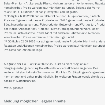
Baby-Premium-Artikel sowie Pfand. Nicht mit anderen Aktionen und Rabatt
kombinierbar. Preise werden kaufmännisch gerundet. Solange der Vorrat
reicht. Bei 1+1 Aktionen ist das günstigste Produkt gratis.
*⁸ Gültig bis 12.08.2026 nur im BIPA Online Shop. Ausgenommen „Einfach
Preiswert“ gekennzeichnete Produkte, mit SALE gekennzeichnete Produkte,
Säuglingsanfangsnahrung, Fotoprodukte, Gutschein- und Wertkarten, Produ
der Marke “Accessories“, “Tonies“, “Mavie“, preisgebundene Ware, Baby
Premium- Artikel sowie Pfand. Nicht mit anderen Rabatten und Aktionen
kombinierbar. Preise werden kaufmännisch gerundet.
*¹⁰ Gültig bis 02.09.2026 nur auf gekennzeichnete Produkte. Nicht mit ander
Rabatten und Aktionen kombinierbar. Preise werden kaufmännisch gerundet
Preisliste der letzten 30 Tage
Aufgrund der EU-Richtlinie 2006/141/EG ist es nicht möglich auf
Säuglingsanfangsnahrung Rabatte oder andere Aktionen zu geben. Des
weiteren ist ebenfalls ein Sammeln von Punkten für Säuglingsanfangsnahru
nicht erlaubt und daher nicht möglich.
Bei weiteren Fragen wende dich bitte 
das
BIPA Kundenservice
.
MwSt. gesenkt
Meldung möglicher illegaler Inhalte