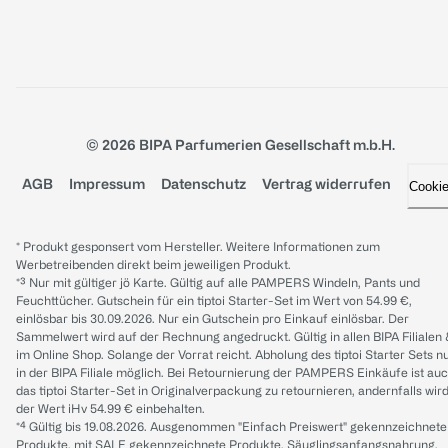
© 2026 BIPA Parfumerien Gesellschaft m.b.H.
AGB
Impressum
Datenschutz
Vertrag widerrufen
Cooki
* Produkt gesponsert vom Hersteller. Weitere Informationen zum
Werbetreibenden direkt beim jeweiligen Produkt.
*³ Nur mit gültiger jö Karte. Gültig auf alle PAMPERS Windeln, Pants und
Feuchttücher. Gutschein für ein tiptoi Starter-Set im Wert von 54.99 €,
einlösbar bis 30.09.2026. Nur ein Gutschein pro Einkauf einlösbar. Der
Sammelwert wird auf der Rechnung angedruckt. Gültig in allen BIPA Filialen
im Online Shop. Solange der Vorrat reicht. Abholung des tiptoi Starter Sets n
in der BIPA Filiale möglich. Bei Retournierung der PAMPERS Einkäufe ist au
das tiptoi Starter-Set in Originalverpackung zu retournieren, andernfalls wir
der Wert iHv 54.99 € einbehalten.
*⁴ Gültig bis 19.08.2026. Ausgenommen "Einfach Preiswert" gekennzeichnete
Produkte, mit SALE gekennzeichnete Produkte, Säuglingsanfangsnahrung,