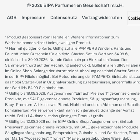
© 2026 BIPA Parfumerien Gesellschaft m.b.H.
AGB
Impressum
Datenschutz
Vertrag widerrufen
Cooki
* Produkt gesponsert vom Hersteller. Weitere Informationen zum
Werbetreibenden direkt beim jeweiligen Produkt.
*³ Nur mit gültiger jö Karte. Gültig auf alle PAMPERS Windeln, Pants und
Feuchttücher. Gutschein für ein tiptoi Starter-Set im Wert von 54.99 €,
einlösbar bis 30.09.2026. Nur ein Gutschein pro Einkauf einlösbar. Der
Sammelwert wird auf der Rechnung angedruckt. Gültig in allen BIPA Filialen
im Online Shop. Solange der Vorrat reicht. Abholung des tiptoi Starter Sets n
in der BIPA Filiale möglich. Bei Retournierung der PAMPERS Einkäufe ist au
das tiptoi Starter-Set in Originalverpackung zu retournieren, andernfalls wir
der Wert iHv 54.99 € einbehalten.
*⁴ Gültig bis 19.08.2026. Ausgenommen "Einfach Preiswert" gekennzeichnete
Produkte, mit SALE gekennzeichnete Produkte, Säuglingsanfangsnahrung,
Baby-Premium-Artikel sowie Pfand. Nicht mit anderen Aktionen und Rabatt
kombinierbar. Preise werden kaufmännisch gerundet. Solange der Vorrat
reicht. Bei 1+1 Aktionen ist das günstigste Produkt gratis.
*⁸ Gültig bis 12.08.2026 nur im BIPA Online Shop. Ausgenommen „Einfach
Preiswert“ gekennzeichnete Produkte, mit SALE gekennzeichnete Produkte,
Säuglingsanfangsnahrung, Fotoprodukte, Gutschein- und Wertkarten, Produ
der Marke “Accessories“, “Tonies“, “Mavie“, preisgebundene Ware, Baby