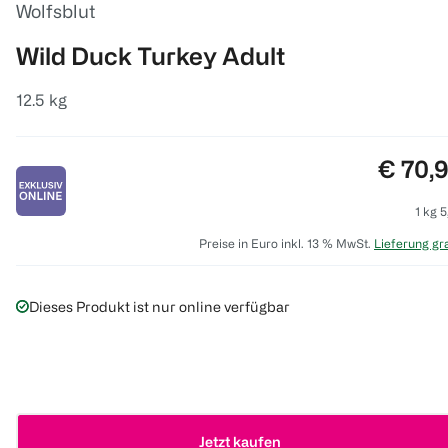
Wolfsblut
Wild Duck Turkey Adult
12.5 kg
Preis:
€ 70,
1 kg 5
Preise in Euro inkl. 13 % MwSt.
Lieferung gra
Dieses Produkt ist nur online verfügbar
Jetzt kaufen