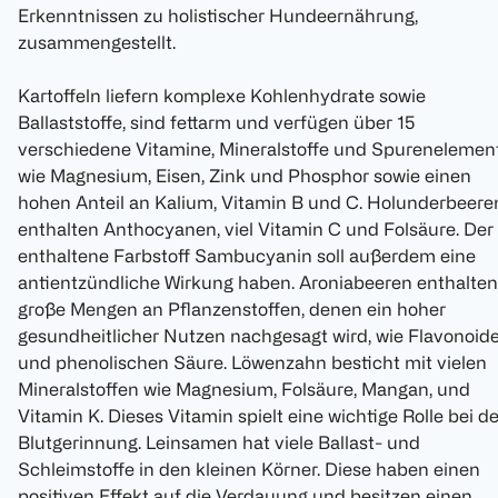
Erkenntnissen zu holistischer Hundeernährung,
zusammengestellt.
Kartoffeln liefern komplexe Kohlenhydrate sowie
Ballaststoffe, sind fettarm und verfügen über 15
verschiedene Vitamine, Mineralstoffe und Spurenelemen
wie Magnesium, Eisen, Zink und Phosphor sowie einen
hohen Anteil an Kalium, Vitamin B und C. Holunderbeere
enthalten Anthocyanen, viel Vitamin C und Folsäure. Der
enthaltene Farbstoff Sambucyanin soll außerdem eine
antientzündliche Wirkung haben. Aroniabeeren enthalten
große Mengen an Pflanzenstoffen, denen ein hoher
gesundheitlicher Nutzen nachgesagt wird, wie Flavonoid
und phenolischen Säure. Löwenzahn besticht mit vielen
Mineralstoffen wie Magnesium, Folsäure, Mangan, und
Vitamin K. Dieses Vitamin spielt eine wichtige Rolle bei de
Blutgerinnung. Leinsamen hat viele Ballast- und
Schleimstoffe in den kleinen Körner. Diese haben einen
positiven Effekt auf die Verdauung und besitzen einen