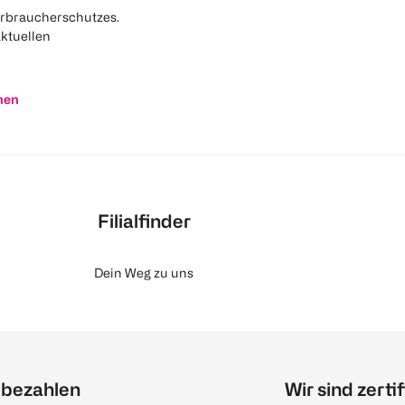
rbraucherschutzes.
aktuellen
nen
Filialfinder
Dein Weg zu uns
 bezahlen
Wir sind zertif