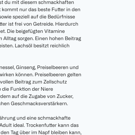
st du mit diesem schmackhaften
t
kommt nur das beste Futter in den
sowie speziell auf die Bedürfnisse
r ist frei von Getreide. Hierdurch
net. Die beigefügten Vitamine
m Alltag sorgen. Einen hohen Beitrag
ten. Lachsöl besitzt reichlich
nessel, Ginseng, Preiselbeeren und
swirken können. Preiselbeeren gelten
tvollen Beitrag zum Zellschutz
e die Funktion der Niere
rdem auf die Zugabe von Zucker,
lichen Geschmacksverstärkern.
nährung und eine schmackhafte
 Adult ideal. Trockenfutter kann das
n den Tag über im Napf bleiben kann,