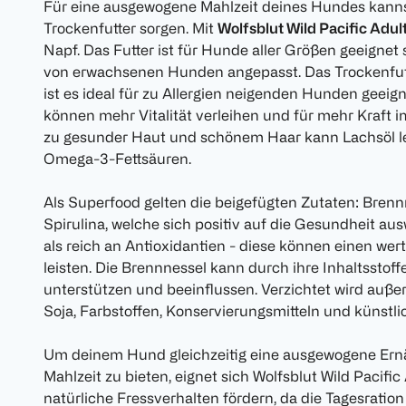
Für eine ausgewogene Mahlzeit deines Hundes kann
Trockenfutter sorgen. Mit
Wolfsblut Wild Pacific Adul
Napf. Das Futter ist für Hunde aller Größen geeignet 
von erwachsenen Hunden angepasst. Das Trockenfutte
ist es ideal für zu Allergien neigenden Hunden geeig
können mehr Vitalität verleihen und für mehr Kraft i
zu gesunder Haut und schönem Haar kann Lachsöl leis
Omega-3-Fettsäuren.
Als Superfood gelten die beigefügten Zutaten: Brenn
Spirulina, welche sich positiv auf die Gesundheit au
als reich an Antioxidantien - diese können einen wer
leisten. Die Brennnessel kann durch ihre Inhaltsstoff
unterstützen und beeinflussen. Verzichtet wird auße
Soja, Farbstoffen, Konservierungsmitteln und künst
Um deinem Hund gleichzeitig eine ausgewogene Er
Mahlzeit zu bieten, eignet sich Wolfsblut Wild Pacific
natürliche Fressverhalten fördern, da die Tagesratio