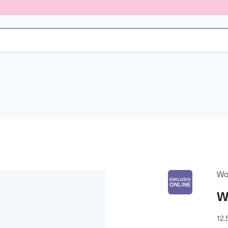
Wo
W
12.