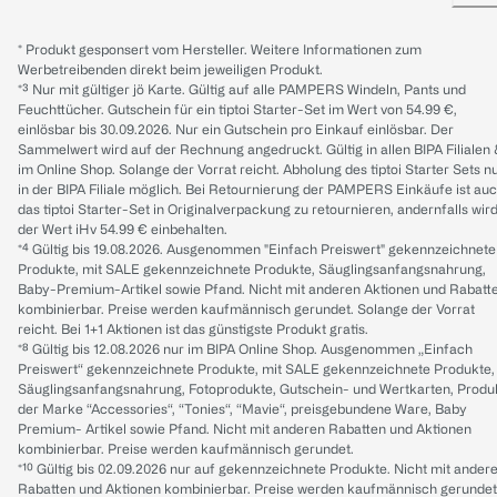
* Produkt gesponsert vom Hersteller. Weitere Informationen zum
Werbetreibenden direkt beim jeweiligen Produkt.
*³ Nur mit gültiger jö Karte. Gültig auf alle PAMPERS Windeln, Pants und
Feuchttücher. Gutschein für ein tiptoi Starter-Set im Wert von 54.99 €,
einlösbar bis 30.09.2026. Nur ein Gutschein pro Einkauf einlösbar. Der
Sammelwert wird auf der Rechnung angedruckt. Gültig in allen BIPA Filialen
im Online Shop. Solange der Vorrat reicht. Abholung des tiptoi Starter Sets n
in der BIPA Filiale möglich. Bei Retournierung der PAMPERS Einkäufe ist au
das tiptoi Starter-Set in Originalverpackung zu retournieren, andernfalls wir
der Wert iHv 54.99 € einbehalten.
*⁴ Gültig bis 19.08.2026. Ausgenommen "Einfach Preiswert" gekennzeichnete
Produkte, mit SALE gekennzeichnete Produkte, Säuglingsanfangsnahrung,
Baby-Premium-Artikel sowie Pfand. Nicht mit anderen Aktionen und Rabatt
kombinierbar. Preise werden kaufmännisch gerundet. Solange der Vorrat
reicht. Bei 1+1 Aktionen ist das günstigste Produkt gratis.
*⁸ Gültig bis 12.08.2026 nur im BIPA Online Shop. Ausgenommen „Einfach
Preiswert“ gekennzeichnete Produkte, mit SALE gekennzeichnete Produkte,
Säuglingsanfangsnahrung, Fotoprodukte, Gutschein- und Wertkarten, Produ
der Marke “Accessories“, “Tonies“, “Mavie“, preisgebundene Ware, Baby
Premium- Artikel sowie Pfand. Nicht mit anderen Rabatten und Aktionen
kombinierbar. Preise werden kaufmännisch gerundet.
*¹⁰ Gültig bis 02.09.2026 nur auf gekennzeichnete Produkte. Nicht mit ander
Rabatten und Aktionen kombinierbar. Preise werden kaufmännisch gerundet