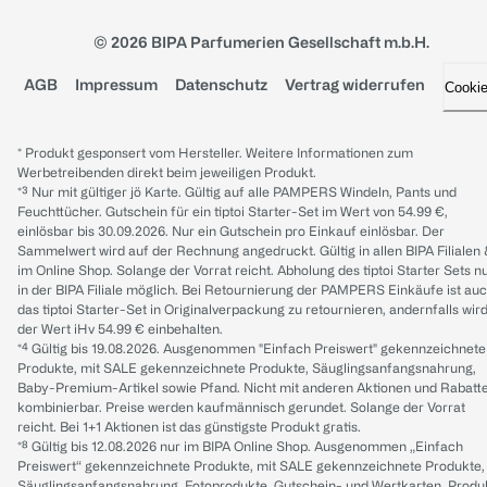
© 2026 BIPA Parfumerien Gesellschaft m.b.H.
AGB
Impressum
Datenschutz
Vertrag widerrufen
Cooki
* Produkt gesponsert vom Hersteller. Weitere Informationen zum
Werbetreibenden direkt beim jeweiligen Produkt.
*³ Nur mit gültiger jö Karte. Gültig auf alle PAMPERS Windeln, Pants und
Feuchttücher. Gutschein für ein tiptoi Starter-Set im Wert von 54.99 €,
einlösbar bis 30.09.2026. Nur ein Gutschein pro Einkauf einlösbar. Der
Sammelwert wird auf der Rechnung angedruckt. Gültig in allen BIPA Filialen
im Online Shop. Solange der Vorrat reicht. Abholung des tiptoi Starter Sets n
in der BIPA Filiale möglich. Bei Retournierung der PAMPERS Einkäufe ist au
das tiptoi Starter-Set in Originalverpackung zu retournieren, andernfalls wir
der Wert iHv 54.99 € einbehalten.
*⁴ Gültig bis 19.08.2026. Ausgenommen "Einfach Preiswert" gekennzeichnete
Produkte, mit SALE gekennzeichnete Produkte, Säuglingsanfangsnahrung,
Baby-Premium-Artikel sowie Pfand. Nicht mit anderen Aktionen und Rabatt
kombinierbar. Preise werden kaufmännisch gerundet. Solange der Vorrat
reicht. Bei 1+1 Aktionen ist das günstigste Produkt gratis.
*⁸ Gültig bis 12.08.2026 nur im BIPA Online Shop. Ausgenommen „Einfach
Preiswert“ gekennzeichnete Produkte, mit SALE gekennzeichnete Produkte,
Säuglingsanfangsnahrung, Fotoprodukte, Gutschein- und Wertkarten, Produ