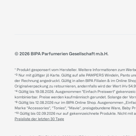
© 2026 BIPA Parfumerien Gesellschaft m.b.H.
* Produkt gesponsert vom Hersteller. Weitere Informationen zum Werbe
*³ Nur mit gültiger jö Karte. Gültig auf alle PAMPERS Windeln, Pants un
der Rechnung angedruckt. Gültig in allen BIPA Filialen & im Online Shop
Originalverpackung zu retournieren, andernfalls wird der Wert iHv 54.9
*⁴ Gültig bis 19.08.2026. Ausgenommen "Einfach Preiswert" gekennze
kombinierbar. Preise werden kaufmännisch gerundet. Solange der Vorrat 
*⁸ Gültig bis 12.08.2026 nur im BIPA Online Shop. Ausgenommen „Einf
Marke “Accessories“, “Tonies“, “Mavie“, preisgebundene Ware, Baby P
*¹⁰ Gültig bis 02.09.2026 nur auf gekennzeichnete Produkte. Nicht mi
Preisliste der letzten 30 Tage