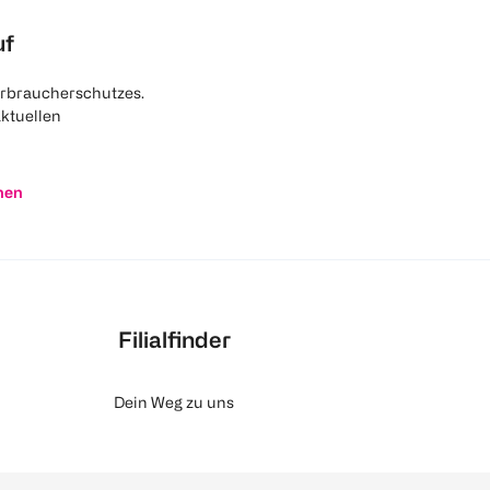
uf
rbraucherschutzes.
aktuellen
nen
Filialfinder
Dein Weg zu uns