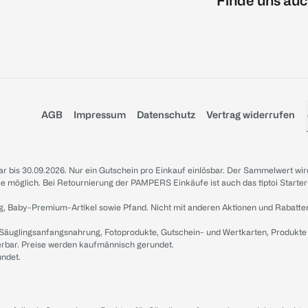
Finde uns auc
AGB
Impressum
Datenschutz
Vertrag widerrufen
sbar bis 30.09.2026. Nur ein Gutschein pro Einkauf einlösbar. Der Sammelwert wir
iale möglich. Bei Retournierung der PAMPERS Einkäufe ist auch das tiptoi Starter
g, Baby-Premium-Artikel sowie Pfand. Nicht mit anderen Aktionen und Rabatte
 Säuglingsanfangsnahrung, Fotoprodukte, Gutschein- und Wertkarten, Produkte
erbar. Preise werden kaufmännisch gerundet.
undet.