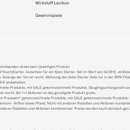
Wirkstoff Lexikon
Gewinnspiele
treibenden direkt beim jeweiligen Produkt.
d Feuchttücher. Gutschein für ein tiptoi Starter-Set im Wert von 54.99 €, einlö
. Solange der Vorrat reicht. Abholung des tiptoi Starter Sets nur in der BIPA Fil
9 € einbehalten.
ichnete Produkte, mit SALE gekennzeichnete Produkte, Säuglingsanfangsnahrun
reicht. Bei 1+1 Aktionen ist das günstigste Produkt gratis.
ach Preiswert“ gekennzeichnete Produkte, mit SALE gekennzeichnete Produkte,
remium- Artikel sowie Pfand. Nicht mit anderen Rabatten und Aktionen kombini
t anderen Rabatten und Aktionen kombinierbar. Preise werden kaufmännisch ger