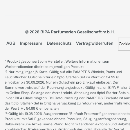
© 2026 BIPA Parfumerien Gesellschaft m.b.H.
AGB
Impressum
Datenschutz
Vertrag widerrufen
Cooki
* Produkt gesponsert vom Hersteller. Weitere Informationen zum
Werbetreibenden direkt beim jeweiligen Produkt.
*³ Nur mit gültiger jö Karte. Gültig auf alle PAMPERS Windeln, Pants und
Feuchttücher. Gutschein für ein tiptoi Starter-Set im Wert von 54.99 €,
einlösbar bis 30.09.2026. Nur ein Gutschein pro Einkauf einlösbar. Der
Sammelwert wird auf der Rechnung angedruckt. Gültig in allen BIPA Filialen
im Online Shop. Solange der Vorrat reicht. Abholung des tiptoi Starter Sets n
in der BIPA Filiale möglich. Bei Retournierung der PAMPERS Einkäufe ist au
das tiptoi Starter-Set in Originalverpackung zu retournieren, andernfalls wir
der Wert iHv 54.99 € einbehalten.
*⁴ Gültig bis 19.08.2026. Ausgenommen "Einfach Preiswert" gekennzeichnete
Produkte, mit SALE gekennzeichnete Produkte, Säuglingsanfangsnahrung,
Baby-Premium-Artikel sowie Pfand. Nicht mit anderen Aktionen und Rabatt
kombinierbar. Preise werden kaufmännisch gerundet. Solange der Vorrat